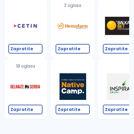
uvajte pretragu
3 oglasa
Takođe možete da:
proverite pravopisne greške (koristite č, ć, š, đ, ž,
povećajte radijus za odabrani grad
promenite odabrane filtere pretrage
Zapratite
Zapratite
Zapratite
18 oglasa
Zapratite
Zapratite
Zapratite