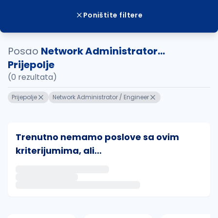
Poništite filtere
Posao
Network Administrator...
Prijepolje
(0 rezultata)
Prijepolje
Network Administrator / Engineer
Trenutno nemamo poslove sa ovim
kriterijumima, ali...
Ako sačuvate ovu pretragu, obavestićemo vas putem 