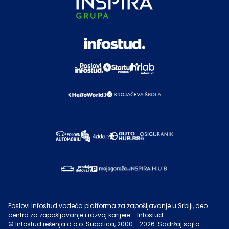
Poslovi Infostud vodeća platforma za zapošljavanje u Srbiji, deo
centra za zapošljavanje i razvoj karijere - Infostud.
©
Infostud rešenja d.o.o. Subotica
, 2000 -
2026
. Sadržaj sajta