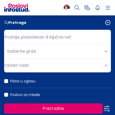
Pretraga
Pozicija, poslodavac ili ključna reč
Pozicija, poslodavac ili ključna reč
Izaberite grad
Grad
Oblast rada
Oblast rada
Plata u oglasu
Poslovi za mlade
Pretražite