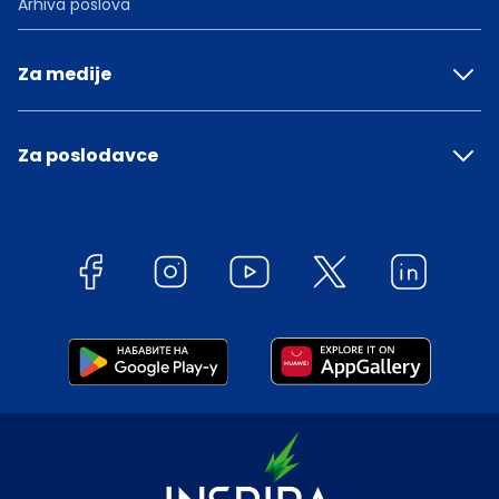
Arhiva poslova
Za medije
Za poslodavce