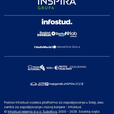
Poslovi Infostud vodeća platforma za zapošljavanje u Srbiji, deo
centra za zapošljavanje i razvoj karijere - Infostud.
©
Infostud rešenja d.o.o. Subotica
, 2000 -
2026
. Sadržaj sajta