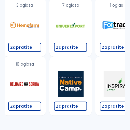
uvajte pretragu
3 oglasa
7 oglasa
1 oglas
Takođe možete da:
proverite pravopisne greške (koristite č, ć, š, đ, ž,
povećajte radijus za odabrani grad
promenite odabrane filtere pretrage
Zapratite
Zapratite
Zapratite
18 oglasa
Zapratite
Zapratite
Zapratite