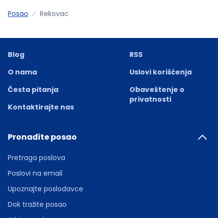
Posao
Rekovac
Blog
RSS
O nama
Uslovi korišćenja
Česta pitanja
Obaveštenje o
privatnosti
Kontaktirajte nas
Pronađite posao
Pretraga poslova
Poslovi na email
Upoznajte poslodavce
Dok tražite posao