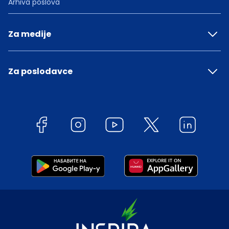
Arhiva poslova
Za medije
Za poslodavce