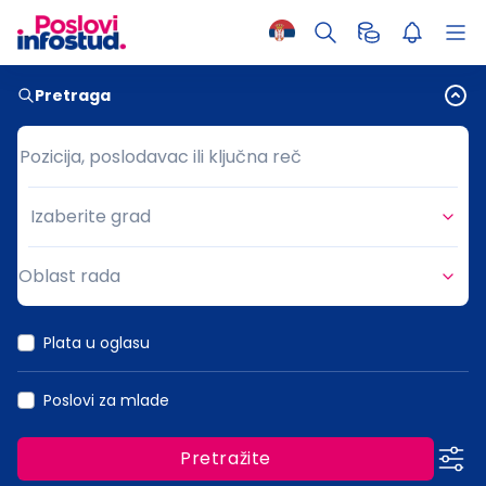
Pretraga
Pozicija, poslodavac ili ključna reč
Pozicija, poslodavac ili ključna reč
Izaberite grad
Grad
Oblast rada
Oblast rada
Plata u oglasu
Poslovi za mlade
Pretražite