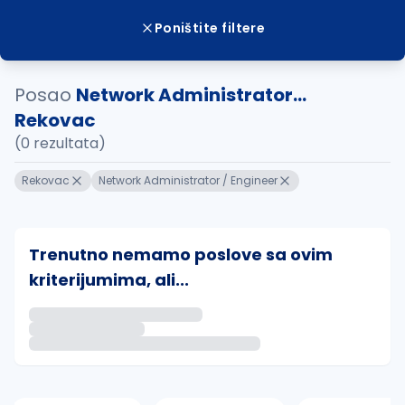
Poništite filtere
Posao
Network Administrator...
Rekovac
(0 rezultata)
Rekovac
Network Administrator / Engineer
Trenutno nemamo poslove sa ovim
kriterijumima, ali...
Ako sačuvate ovu pretragu, obavestićemo vas putem 