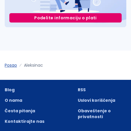
Podelite informaciju o plati
Posao
Aleksinac
Blog
RSS
O nama
Uslovi korišćenja
Česta pitanja
Obaveštenje o
privatnosti
Kontaktirajte nas