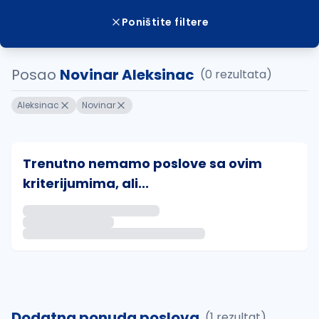
Poništite filtere
Posao
Novinar Aleksinac
(0 rezultata)
Aleksinac
Novinar
Trenutno nemamo poslove sa ovim
kriterijumima, ali...
Ako sačuvate ovu pretragu, obavestićemo vas putem 
uvajte pretragu
Dodatna ponuda poslova
(1 rezultat)