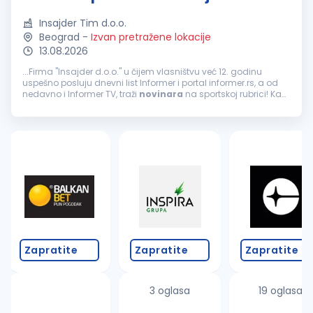
Insajder Tim d.o.o.
Beograd
-
Izvan pretražene lokacije
13.08.2026
...Firma "Insajder d.o.o." u čijem vlasništvu već 12. godinu
uspešno posluju dnevni list Informer i portal informer.rs, a od
nedavno i Informer TV, traži
novinara
na sportskoj rubrici! Kao
najtiražniji dnevni list i jedan od najčitanijih portala...
Zapratite
Zapratite
Zapratite
3 oglasa
19 oglasa