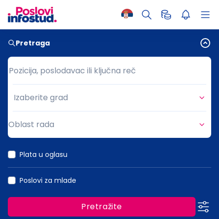
Pretraga
Pozicija, poslodavac ili ključna reč
Pozicija, poslodavac ili ključna reč
Izaberite grad
Grad
Oblast rada
Oblast rada
Plata u oglasu
Poslovi za mlade
Pretražite