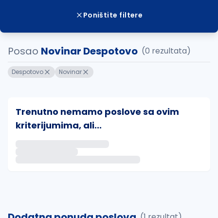
Poništite filtere
Posao
Novinar Despotovo
(0 rezultata)
Despotovo
Novinar
Trenutno nemamo poslove sa ovim
kriterijumima, ali...
Ako sačuvate ovu pretragu, obavestićemo vas putem 
uvajte pretragu
Dodatna ponuda poslova
(1 rezultat)