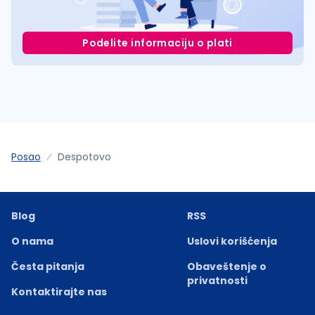
Podelite informaciju o plati
Posao
Despotovo
Blog
RSS
O nama
Uslovi korišćenja
Česta pitanja
Obaveštenje o
privatnosti
Kontaktirajte nas