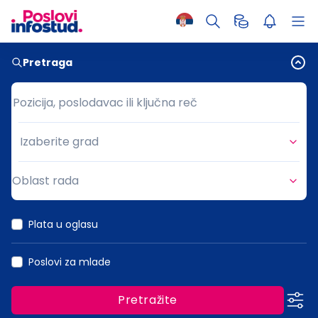
Pretraga
Pozicija, poslodavac ili ključna reč
Pozicija, poslodavac ili ključna reč
Izaberite grad
Grad
Oblast rada
Oblast rada
Plata u oglasu
Poslovi za mlade
Pretražite