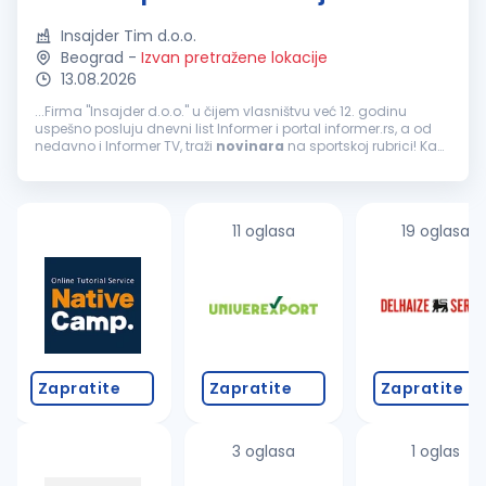
Insajder Tim d.o.o.
Beograd
-
Izvan pretražene lokacije
13.08.2026
...Firma "Insajder d.o.o." u čijem vlasništvu već 12. godinu
uspešno posluju dnevni list Informer i portal informer.rs, a od
nedavno i Informer TV, traži
novinara
na sportskoj rubrici! Kao
najtiražniji dnevni list i jedan od najčitanijih portala...
11 oglasa
19 oglasa
Zapratite
Zapratite
Zapratite
3 oglasa
1 oglas