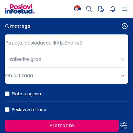
Pretraga
Pozicija, poslodavac ili ključna reč
Pozicija, poslodavac ili ključna reč
Izaberite grad
Grad
Oblast rada
Oblast rada
Plata u oglasu
Poslovi za mlade
Pretražite