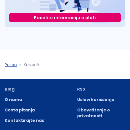
Podelite informaciju o plati
Posao
Kosjerić
Blog
RSS
O nama
Uslovi korišćenja
Česta pitanja
Obaveštenje o
privatnosti
Kontaktirajte nas