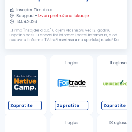
Insajder Tim d.o.o.
Beograd
-
Izvan pretražene lokacije
13.08.2026
...Firma "Insajder d.o.o." u čijem vlasništvu već 12. godinu
uspešno posluju dnevni list Informer i portal informer.rs, a od
nedavno i Informer TV, traži
novinara
na sportskoj rubrici! Kao
najtiražniji dnevni list i jedan od najčitanijih portala...
1 oglas
11 oglasa
Zapratite
Zapratite
Zapratite
1 oglas
18 oglasa