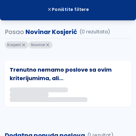
Poništite filtere
Posao
Novinar Kosjerić
(0 rezultata)
Kosjerić
Novinar
Trenutno nemamo poslove sa ovim
kriterijumima, ali...
Ako sačuvate ovu pretragu, obavestićemo vas putem 
uvajte pretragu
Dodatna ponuda poslova
(1 rezultat)