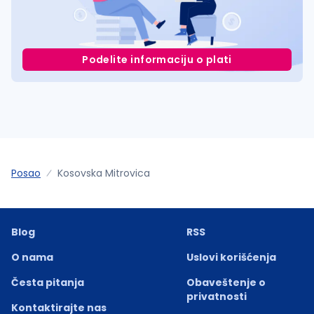
Podelite informaciju o plati
Posao
Kosovska Mitrovica
Blog
RSS
O nama
Uslovi korišćenja
Česta pitanja
Obaveštenje o
privatnosti
Kontaktirajte nas