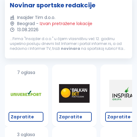
Novinar sportske redakcije
Insajder Tim d.o.o.
Beograd
-
Izvan pretražene lokacije
13.08.2026
...Firma "Insajder d.o.o." u čijem vlasništvu već 12. godinu
uspešno posluju dnevni list Informer i portal informer.rs, a od
nedavno i Informer TV, traži
novinara
na sportskoj rubrici! Kao
najtiražniji dnevni list i jedan od najčitanijih portala...
7 oglasa
Zapratite
Zapratite
Zapratite
3 oglasa