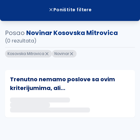
Poništite filtere
Posao
Novinar Kosovska Mitrovica
(0 rezultata)
Kosovska Mitrovica
Novinar
Trenutno nemamo poslove sa ovim
kriterijumima, ali...
Ako sačuvate ovu pretragu, obavestićemo vas putem 
uvajte pretragu