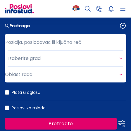
Pretraga
Pozicija, poslodavac ili ključna reč
Pozicija, poslodavac ili ključna reč
Izaberite grad
Grad
Oblast rada
Oblast rada
Plata u oglasu
Poslovi za mlade
Pretražite