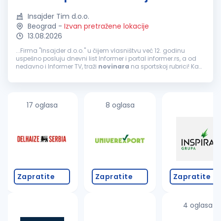
Insajder Tim d.o.o.
Beograd
-
Izvan pretražene lokacije
13.08.2026
...Firma "Insajder d.o.o." u čijem vlasništvu već 12. godinu
uspešno posluju dnevni list Informer i portal informer.rs, a od
nedavno i Informer TV, traži
novinara
na sportskoj rubrici! Kao
najtiražniji dnevni list i jedan od najčitanijih portala...
17 oglasa
8 oglasa
Zapratite
Zapratite
Zapratite
4 oglasa