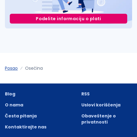
Podelite informaciju o plati
Posao
Osečina
Blog
RSS
O nama
Uslovi korišćenja
Česta pitanja
Obaveštenje o
privatnosti
Kontaktirajte nas