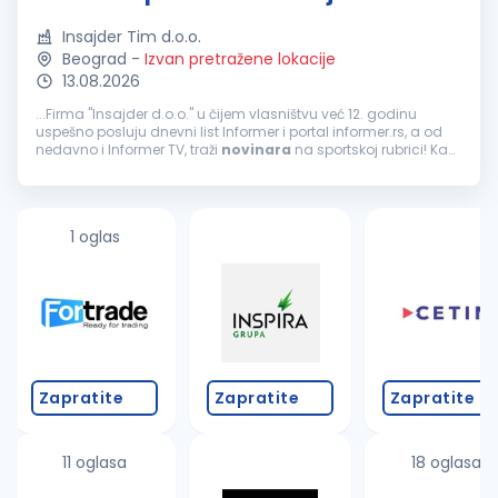
Insajder Tim d.o.o.
Beograd
-
Izvan pretražene lokacije
13.08.2026
...Firma "Insajder d.o.o." u čijem vlasništvu već 12. godinu
uspešno posluju dnevni list Informer i portal informer.rs, a od
nedavno i Informer TV, traži
novinara
na sportskoj rubrici! Kao
najtiražniji dnevni list i jedan od najčitanijih portala...
1 oglas
Zapratite
Zapratite
Zapratite
11 oglasa
18 oglasa