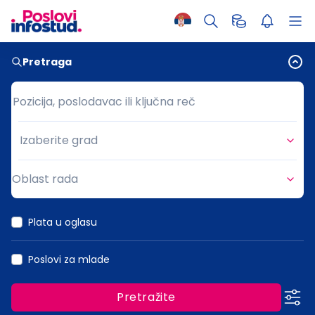
Pretraga
Pozicija, poslodavac ili ključna reč
Pozicija, poslodavac ili ključna reč
Izaberite grad
Grad
Oblast rada
Oblast rada
Plata u oglasu
Poslovi za mlade
Pretražite