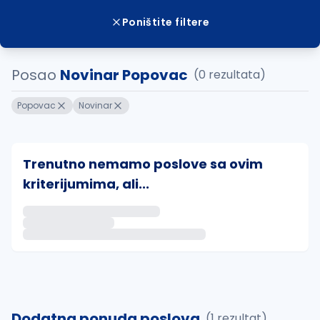
Poništite filtere
Posao
Novinar Popovac
(0 rezultata)
Popovac
Novinar
Trenutno nemamo poslove sa ovim
kriterijumima, ali...
Ako sačuvate ovu pretragu, obavestićemo vas putem 
uvajte pretragu
Dodatna ponuda poslova
(1 rezultat)