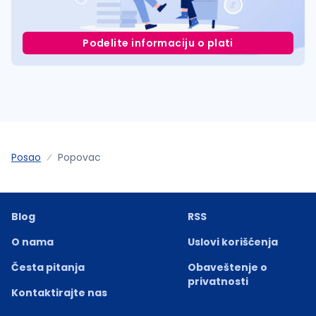
Podelite informaciju o plati
Posao
Popovac
Blog
RSS
O nama
Uslovi korišćenja
Česta pitanja
Obaveštenje o
privatnosti
Kontaktirajte nas