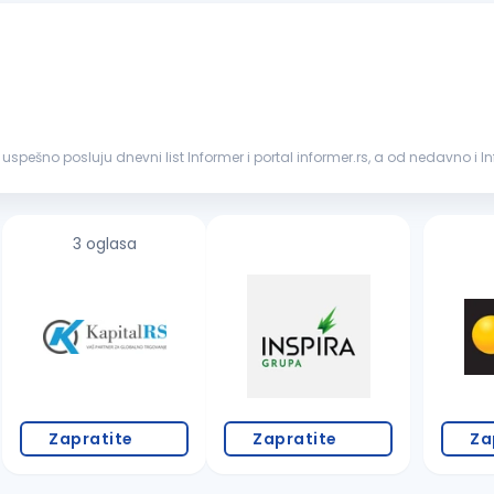
u uspešno posluju dnevni list Informer i portal informer.rs, a od nedavno i In
3 oglasa
Zapratite
Zapratite
Za