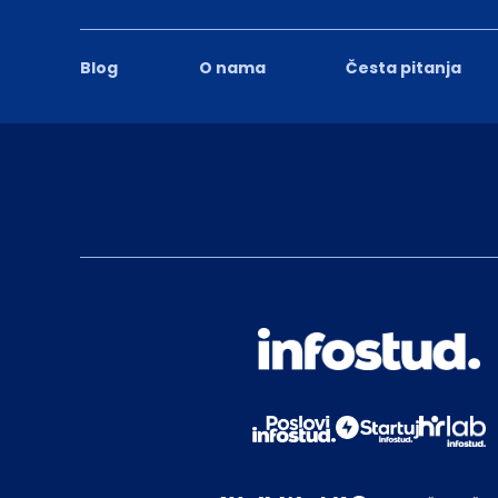
Blog
O nama
Česta pitanja