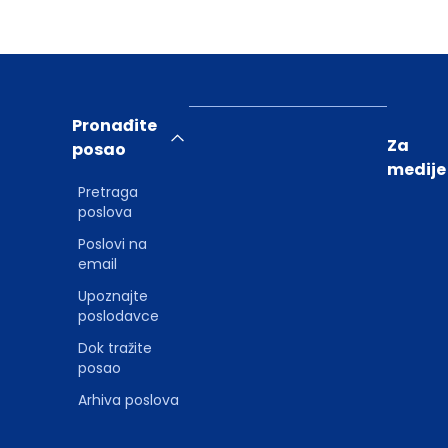
Pronađite
Za
posao
medije
Pretraga
poslova
Poslovi na
email
Upoznajte
poslodavce
Dok tražite
posao
Arhiva poslova