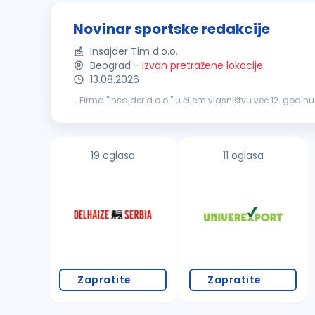
Novinar sportske redakcije
Insajder Tim d.o.o.
Beograd
-
Izvan pretražene lokacije
13.08.2026
...Firma "Insajder d.o.o." u čijem vlasništvu već 12. godin
najtiražniji dnevni list i jedan od najčitanijih portala...
19 oglasa
11 oglasa
Zapratite
Zapratite