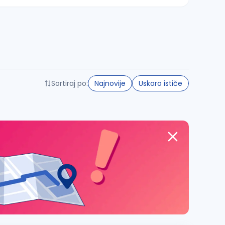
Sortiraj po:
Najnovije
Uskoro ističe