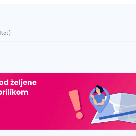
ultat)
 š, đ, ž, dž)
 od željene
prilikom