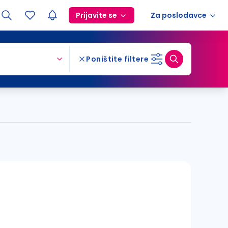
Prijavite se
Za poslodavce
Poništite filtere