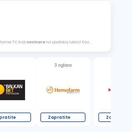
former TV, traži
novinara
na sportskoj rubrici! Kao
3 oglasa
pratite
Zapratite
Zapratite