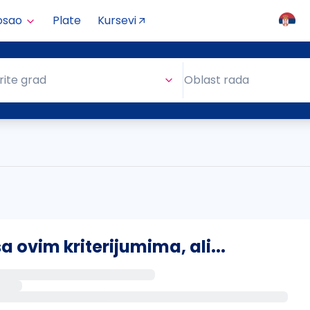
osao
Plate
Kursevi
Oblast rada
rite grad
Oblast rada
ovim kriterijumima, ali...
s putem email-a kada se pojave novi poslovi.