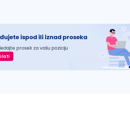
đujete ispod ili iznad proseka
ledajte prosek za vašu poziciju
plati