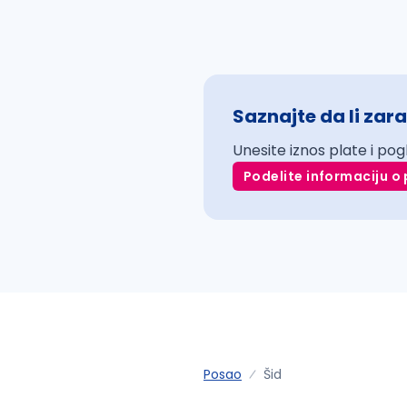
Saznajte da li zara
Unesite iznos plate i pog
Podelite informaciju o 
Posao
Šid