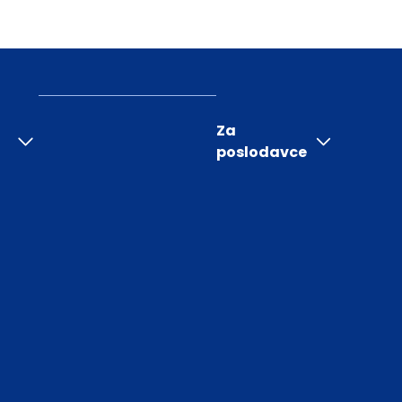
Za
poslodavce