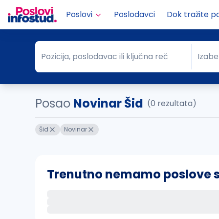
Poslovi
Poslodavci
Dok tražite p
Pozicija, poslodavac ili ključna reč
Izabe
Pozicija, poslodavac ili ključna reč
Grad
Posao
Novinar Šid
(0 rezultata)
Šid
Novinar
Trenutno nemamo poslove sa 
Ako sačuvate ovu pretragu, obavestićemo va