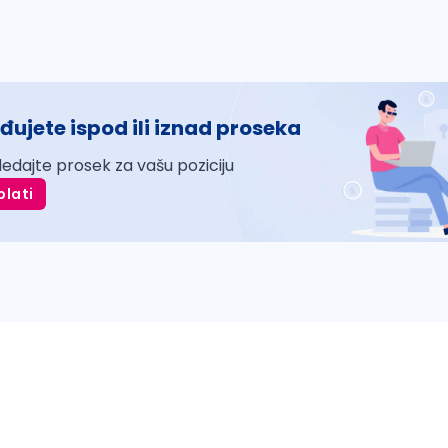
đujete ispod ili iznad proseka
ledajte prosek za vašu poziciju
plati