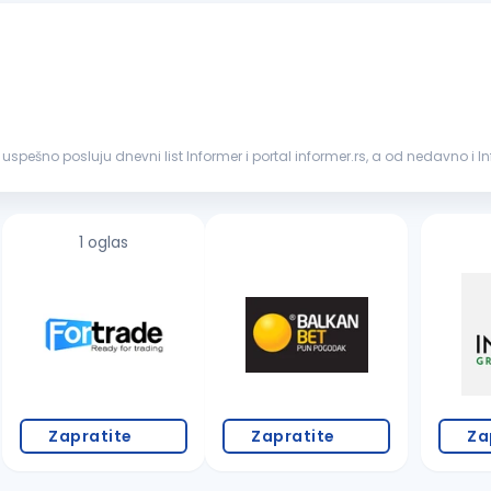
u uspešno posluju dnevni list Informer i portal informer.rs, a od nedavno i In
1 oglas
Zapratite
Zapratite
Za