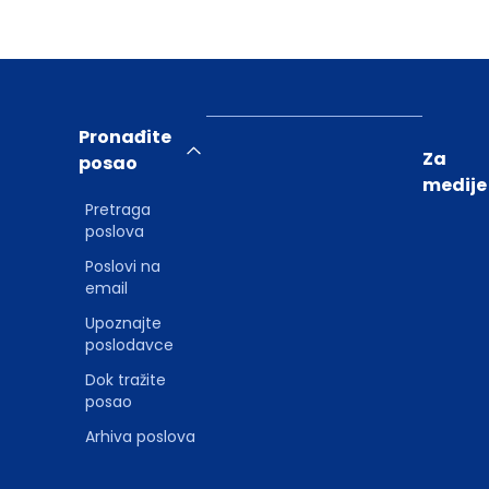
Pronađite
Za
posao
medije
Pretraga
poslova
Poslovi na
email
Upoznajte
poslodavce
Dok tražite
posao
Arhiva poslova