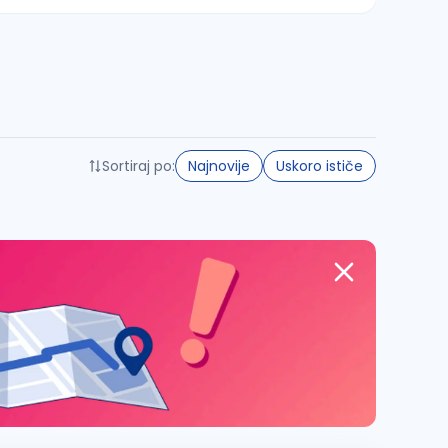
Sortiraj po:
Najnovije
Uskoro ističe