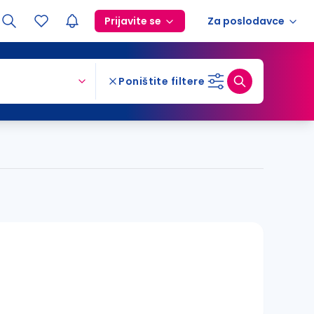
Prijavite se
Za poslodavce
Poništite filtere