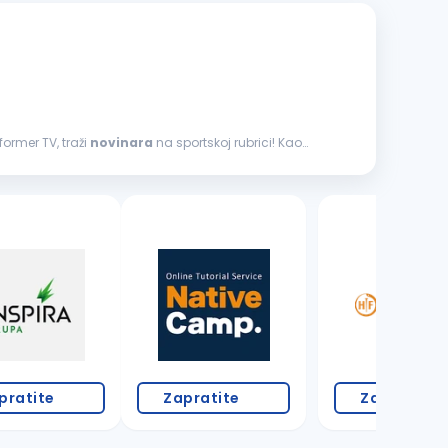
former TV, traži
novinara
na sportskoj rubrici! Kao
3 oglasa
pratite
Zapratite
Zapratite