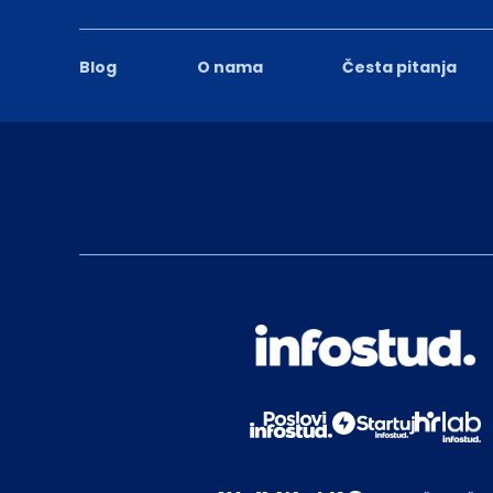
Blog
O nama
Česta pitanja