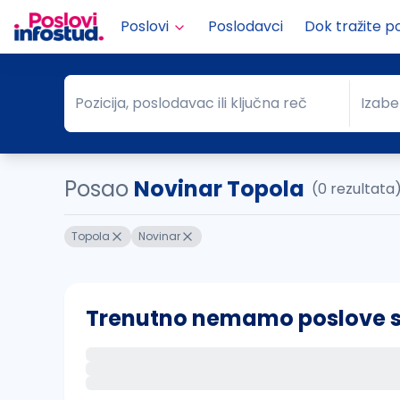
Poslovi
Poslodavci
Dok tražite p
Pozicija, poslodavac ili ključna reč
Izabe
Pozicija, poslodavac ili ključna reč
Grad
Posao
Novinar Topola
(0 rezultata
Topola
Novinar
Trenutno nemamo poslove sa 
Ako sačuvate ovu pretragu, obavestićemo va