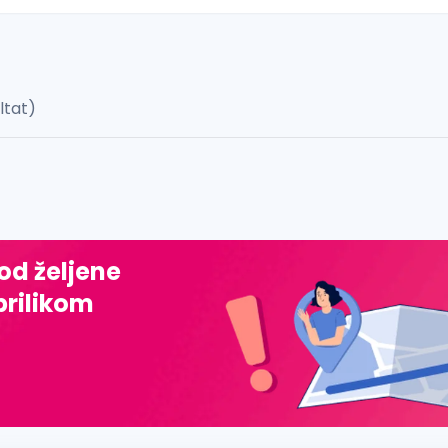
ultat)
 š, đ, ž, dž)
 od željene
prilikom