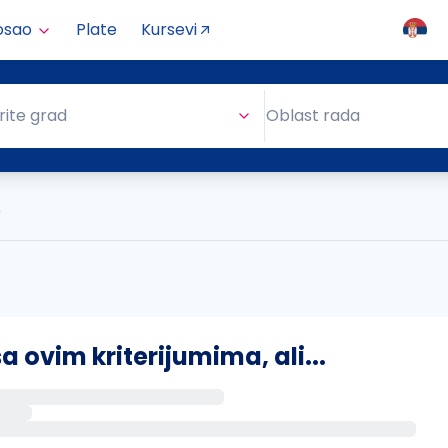
osao
Plate
Kursevi
Oblast rada
rite grad
Oblast rada
)
ovim kriterijumima, ali...
s putem email-a kada se pojave novi poslovi.