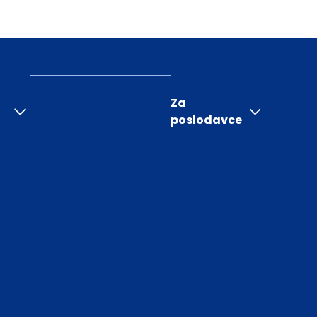
Za
poslodavce