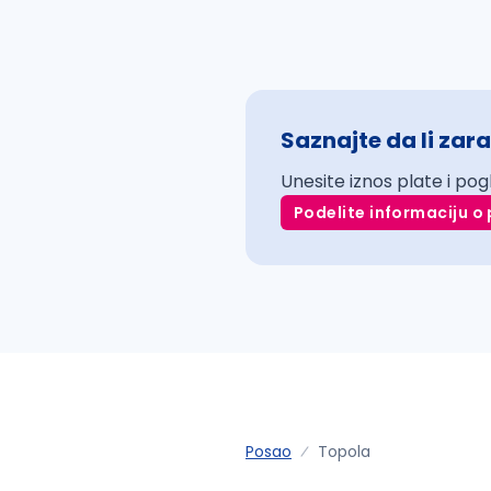
Saznajte da li zara
Unesite iznos plate i pog
Podelite informaciju o 
Posao
Topola