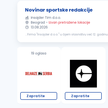
Novinar sportske redakcije
Insajder Tim d.o.o.
Beograd
-
Izvan pretražene lokacije
13.08.2026
...Firma "Insajder d.o.o." u čijem vlasništvu već 12. godin
najtiražniji dnevni list i jedan od najčitanijih portala...
19 oglasa
Zapratite
Zapratite