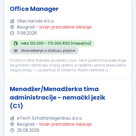
Oﬃce Manager
Glas naroda d.o.o.
Beograd
-
Izvan pretražene lokacije
11.08.2026
neto 120.000 - 170.000 RSD (mesečno)
Obaveštenje o statusu prijave
O nama Glas Naroda je srpska civic-tech platforma preko koje
se građani obraćaju svojoj opštini, a opštine i javna preduzeća
odgovaraju — uz pomoć AI sistema. Naša centrala u
Beogradu nije obična kancelarija: to je prostor u kome
institucijama uživo ...
Menadžer/Menadžerka tima
administracije - nemački jezik
(C1)
eTech Schaltanlagenbau d.o.o.
Beograd
-
Izvan pretražene lokacije
25.08.2026