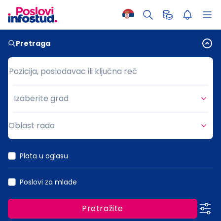
Pretraga
Pozicija, poslodavac ili ključna reč
Pozicija, poslodavac ili ključna reč
Izaberite grad
Grad
Oblast rada
Oblast rada
Plata u oglasu
Poslovi za mlade
Pretražite