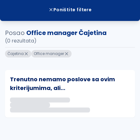
Poništite filtere
Posao
Office manager Čajetina
(0 rezultata)
Čajetina
Office manager
Trenutno nemamo poslove sa ovim
kriterijumima, ali...
Ako sačuvate ovu pretragu, obavestićemo vas putem 
uvajte pretragu