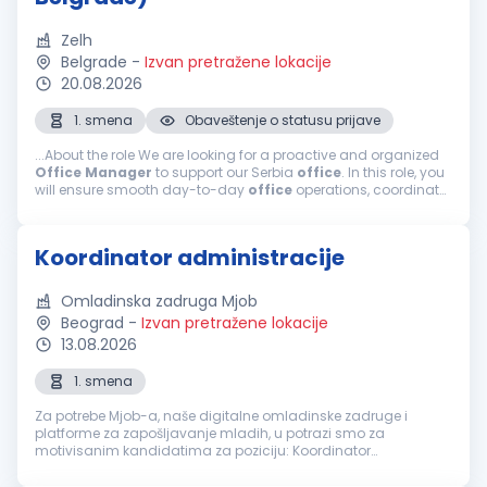
Zelh
Belgrade
-
Izvan pretražene lokacije
20.08.2026
1. smena
Obaveštenje o statusu prijave
...About the role We are looking for a proactive and organized
Office
Manager
to support our Serbia
office
. In this role, you
will ensure smooth day-to-day
office
operations, coordinate
vendors,
manage
office
assets and equipment, and provide
basic...
Koordinator administracije
Omladinska zadruga Mjob
Beograd
-
Izvan pretražene lokacije
13.08.2026
1. smena
Za potrebe Mjob-a, naše digitalne omladinske zadruge i
platforme za zapošljavanje mladih, u potrazi smo za
motivisanim kandidatima za poziciju: Koordinator
administracije. Opis posla: Koordinacija i nadzor
svakodnevnih aktivnosti HR administracije i...