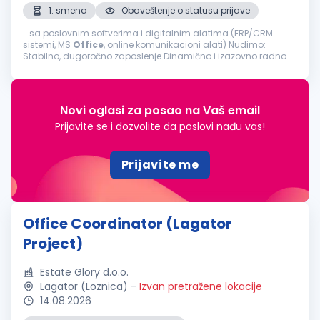
1. smena
Obaveštenje o statusu prijave
...sa poslovnim softverima i digitalnim alatima (ERP/CRM
sistemi, MS
Office
, online komunikacioni alati) Nudimo:
Stabilno, dugoročno zaposlenje Dinamično i izazovno radno
okruženje Konkurentnu platu i atraktivne beneficije Mogućnost
profesionalnog i ličnog...
Novi oglasi za posao na Vaš email
Prijavite se i dozvolite da poslovi nađu vas!
Prijavite me
Office Coordinator (Lagator
Project)
Estate Glory d.o.o.
Lagator (Loznica)
-
Izvan pretražene lokacije
14.08.2026