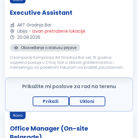
Executive Assistant
ART Gradnja Bar
Libija
-
Izvan pretražene lokacije
20.08.2026
Obaveštenje o statusu prijave
O kompaniji Kompanija Art Gradnja Bar već 15 godina
uspješno posluje u Crnoj Gori u oblasti građevinarstva i
inženjeringa, sa posebnim fokusom na kvalitet, pouzdanost i
dugoročne odnose sa klijentima. Tokom ovog perioda
izgradili smo prepoznatljivo i...
Prikažite mi poslove za rad na terenu
Prikaži
Ukloni
Novo
Office Manager (On-site
Belgrade)