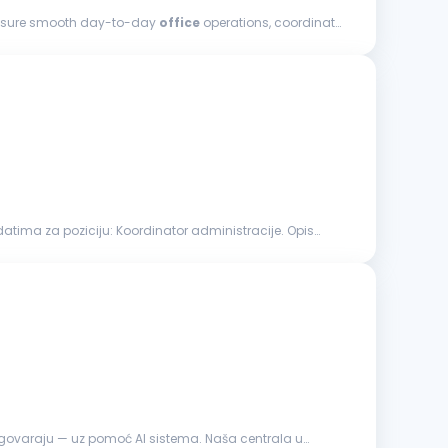
ll ensure smooth day-to-day
office
operations, coordinate
tima za poziciju: Koordinator administracije. Opis
odgovaraju — uz pomoć AI sistema. Naša centrala u