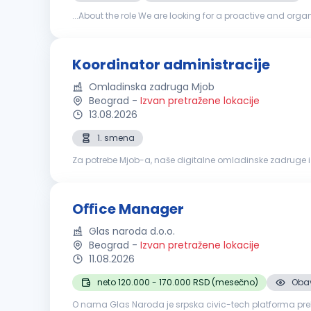
...About the role We are looking for a proactive and org
vendors,
manage
office
assets and equipment, and pro
Koordinator administracije
Omladinska zadruga Mjob
Beograd
-
Izvan pretražene lokacije
13.08.2026
1. smena
Za potrebe Mjob-a, naše digitalne omladinske zadruge i
posla: Koordinacija i nadzor svakodnevnih aktivnosti HR
Oﬃce Manager
Glas naroda d.o.o.
Beograd
-
Izvan pretražene lokacije
11.08.2026
neto 120.000 - 170.000 RSD (mesečno)
Obav
O nama Glas Naroda je srpska civic-tech platforma prek