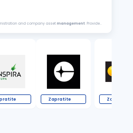
istration and company asset
management
. Provide
2 oglasa
pratite
Zapratite
Zapratite