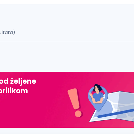
ultata)
 š, đ, ž, dž)
 od željene
prilikom