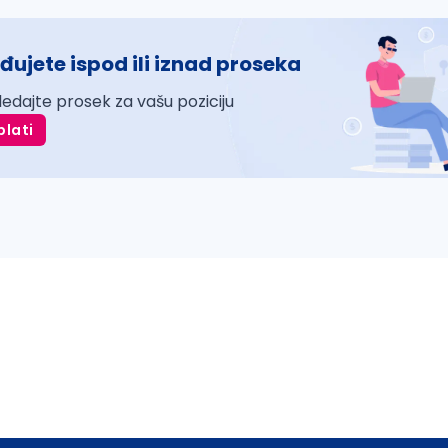
đujete ispod ili iznad proseka
ledajte prosek za vašu poziciju
plati