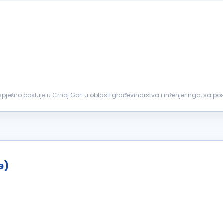
ješno posluje u Crnoj Gori u oblasti građevinarstva i inženjeringa, sa 
repoznatljivo i...
e)