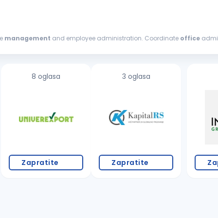
ce
management
and employee administration. Coordinate
office
admin
when required. Requirements: Minimum 2 years...
8 oglasa
3 oglasa
Zapratite
Zapratite
Za