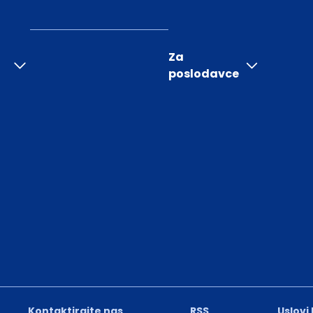
Za
poslodavce
Kontaktirajte nas
RSS
Uslovi