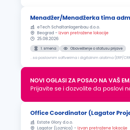
Beogradu nije obična kancelarija: to je prostor u kome ins
Menadžer/Menadžerka tima admini
eTech Schaltanlagenbau d.o.o.
Beograd
-
Izvan pretražene lokacije
25.08.2026
1. smena
Obaveštenje o statusu prijave
...sa poslovnim softverima i digitalnim alatima (ERP/CR
Konkurentnu platu i atraktivne beneficije Mogućnost profe
NOVI OGLASI ZA POSAO NA VAŠ EM
Prijavite se i dozvolite da poslovi 
Office Coordinator (Lagator Proj
Estate Glory d.o.o.
Lagator (Loznica)
-
Izvan pretražene lokacije