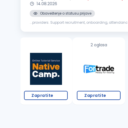
14.08.2026
Obaveštenje o statusu prijave
...providers. Support recruitment, onboarding, attendan
administrative support to
management
2 oglasa
Zapratite
Zapratite