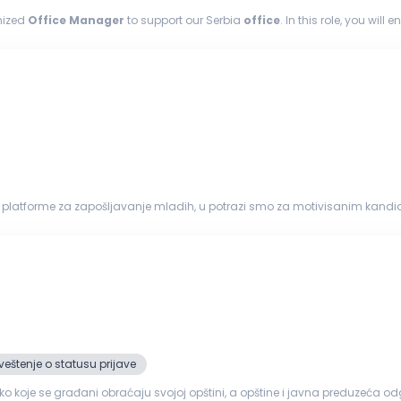
anized
Office
Manager
to support our Serbia
office
. In this role, you wi
vide basic...
 platforme za zapošljavanje mladih, u potrazi smo za motivisanim kandida
 administracije i...
eštenje o statusu prijave
o koje se građani obraćaju svojoj opštini, a opštine i javna preduzeća 