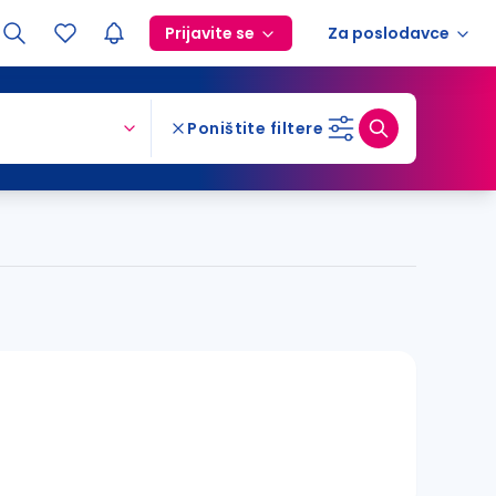
Prijavite se
Za poslodavce
Poništite filtere