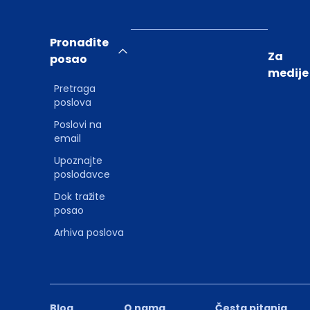
Pronađite
Za
posao
medije
Pretraga
poslova
Poslovi na
email
Upoznajte
poslodavce
Dok tražite
posao
Arhiva poslova
Blog
O nama
Česta pitanja