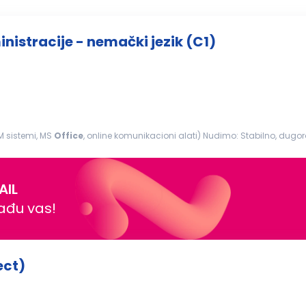
titucijama uživo ...
stracije - nemački jezik (C1)
M sistemi, MS
Office
, online komunikacioni alati) Nudimo: Stabilno, dugoročno zaposlenje Dinamično i izazovno radno okruženje
sionalnog i ličnog...
AIL
nađu vas!
ect)