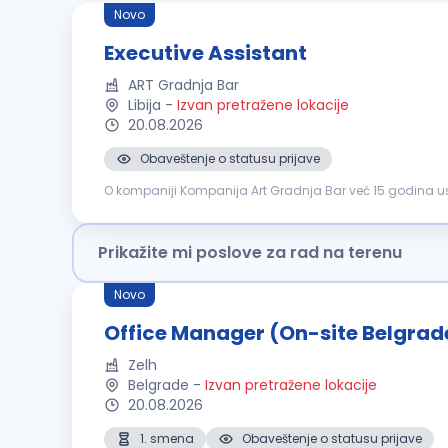
Novo
Executive Assistant
ART Gradnja Bar
Libija
-
Izvan pretražene lokacije
20.08.2026
Obaveštenje o statusu prijave
O kompaniji Kompanija Art Gradnja Bar već 15 godina usp
odnose sa klijentima. Tokom ovog perioda izgradili smo p
Prikažite mi poslove za rad na terenu
Novo
Office Manager (On-site Belgrad
Zelh
Belgrade
-
Izvan pretražene lokacije
20.08.2026
1. smena
Obaveštenje o statusu prijave