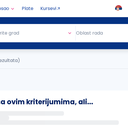
osao
Plate
Kursevi
Oblast rada
rite grad
Oblast rada
rezultata)
ovim kriterijumima, ali...
s putem email-a kada se pojave novi poslovi.