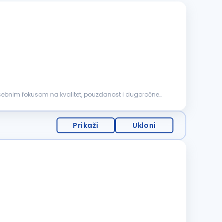
posebnim fokusom na kvalitet, pouzdanost i dugoročne
Prikaži
Ukloni