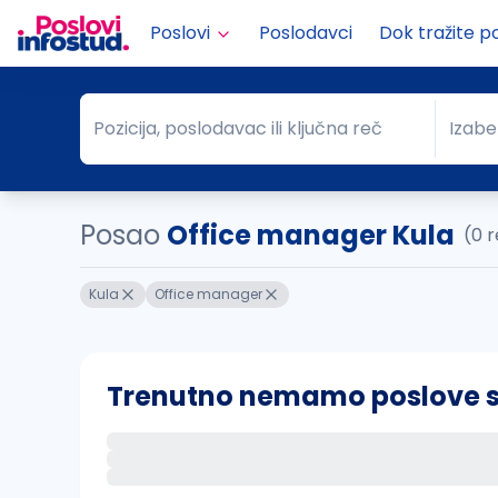
Poslovi
Poslodavci
Dok tražite p
Pozicija, poslodavac ili ključna reč
Izabe
Pozicija, poslodavac ili ključna reč
Grad
Posao
Office manager Kula
(0 
Kula
Office manager
Trenutno nemamo poslove sa 
Ako sačuvate ovu pretragu, obavestićemo va