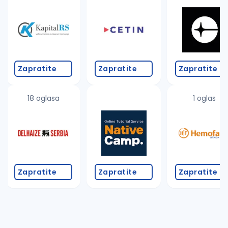
Takođe možete da:
proverite pravopisne greške (koristite č, ć, š, đ, ž,
povećajte radijus za odabrani grad
promenite odabrane filtere pretrage
Zapratite
Zapratite
Zapratite
18 oglasa
1 oglas
Zapratite
Zapratite
Zapratite