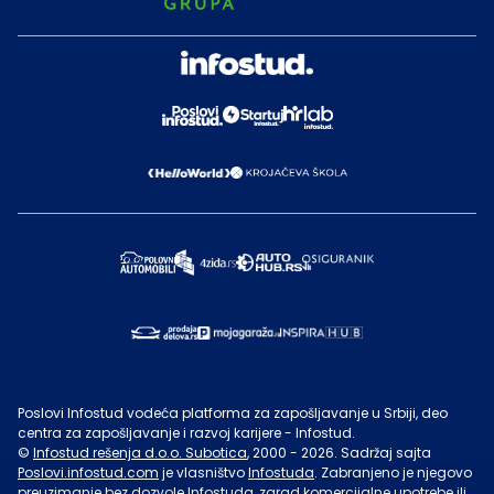
Poslovi Infostud vodeća platforma za zapošljavanje u Srbiji, deo
centra za zapošljavanje i razvoj karijere - Infostud.
©
Infostud rešenja d.o.o. Subotica
, 2000 -
2026
. Sadržaj sajta
Poslovi.infostud.com
je vlasništvo
Infostuda
. Zabranjeno je njegovo
preuzimanje bez dozvole
Infostuda
, zarad komercijalne upotrebe ili