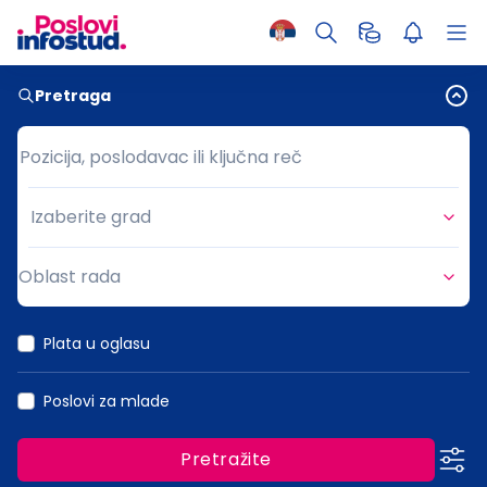
Pretraga
Pozicija, poslodavac ili ključna reč
Pozicija, poslodavac ili ključna reč
Izaberite grad
Grad
Oblast rada
Oblast rada
Plata u oglasu
Poslovi za mlade
Pretražite