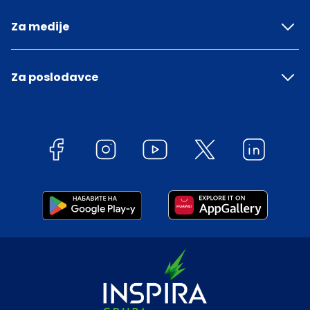
Za medije
Za poslodavce