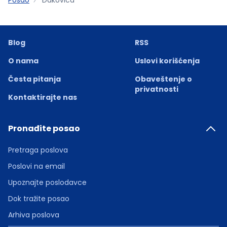
Blog
RSS
O nama
Uslovi korišćenja
Česta pitanja
Obaveštenje o
privatnosti
Kontaktirajte nas
Pronađite posao
Pretraga poslova
Poslovi na email
Upoznajte poslodavce
Dok tražite posao
Arhiva poslova