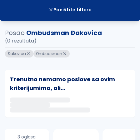
Poništite filtere
Posao
Ombudsman Ðakovica
(0 rezultata)
Ðakovica
Ombudsman
Trenutno nemamo poslove sa ovim
kriterijumima, ali...
Ako sačuvate ovu pretragu, obavestićemo vas putem 
uvajte pretragu
3 oglasa