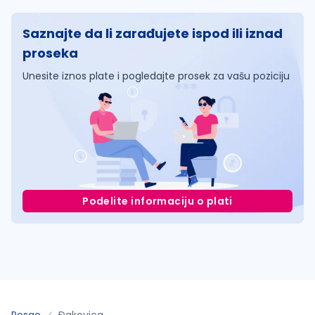
Saznajte da li zarađujete ispod ili iznad
proseka
Unesite iznos plate i pogledajte prosek za vašu poziciju
Podelite informaciju o plati
Posao
Ðakovica