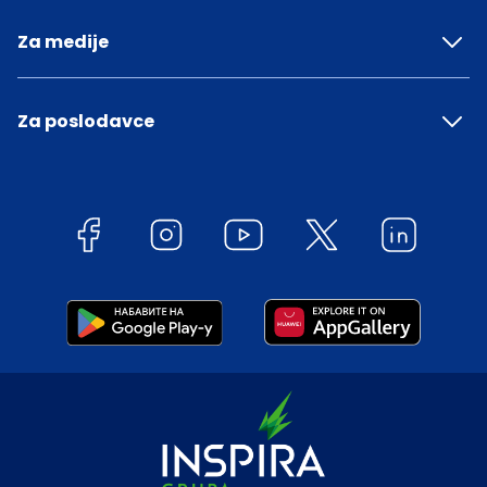
Za medije
Za poslodavce