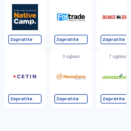
Takođe možete da:
proverite pravopisne greške (koristite č, ć, š, đ, ž,
povećajte radijus za odabrani grad
promenite odabrane filtere pretrage
Zapratite
Zapratite
Zapratite
3 oglasa
7 oglasa
Zapratite
Zapratite
Zapratite