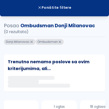
Poništite filtere
Posao
Ombudsman Donji Milanovac
(0 rezultata)
Donji Milanovac
Ombudsman
Trenutno nemamo poslove sa ovim
kriterijumima, ali...
Ako sačuvate ovu pretragu, obavestićemo vas putem 
uvajte pretragu
1 oglas
18 oglasa