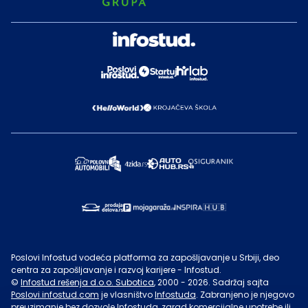
Poslovi Infostud vodeća platforma za zapošljavanje u Srbiji, deo
centra za zapošljavanje i razvoj karijere - Infostud.
©
Infostud rešenja d.o.o. Subotica
, 2000 -
2026
. Sadržaj sajta
Poslovi.infostud.com
je vlasništvo
Infostuda
. Zabranjeno je njegovo
preuzimanje bez dozvole
Infostuda
, zarad komercijalne upotrebe ili