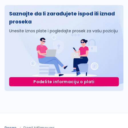
Saznajte da li zarađujete ispod ili iznad
proseka
Unesite iznos plate i pogledajte prosek za vašu poziciju
Podelite informaciju o plati
Posao
Donji Milanovac