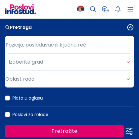
Pretraga
Pozicija, poslodavac ili ključna reč
Pozicija, poslodavac ili ključna reč
Izaberite grad
Grad
Oblast rada
Oblast rada
Plata u oglasu
Poslovi za mlade
Pretražite