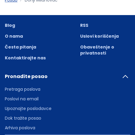
Blog
RSS
O nama
Uslovi korišćenja
Česta pitanja
Obaveštenje o
privatnosti
Kontaktirajte nas
Pronađite posao
Pretraga poslova
Poslovi na email
Upoznajte poslodavce
Dok tražite posao
Arhiva poslova