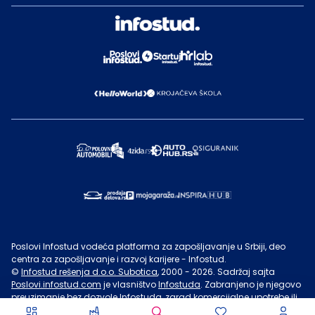
Poslovi Infostud vodeća platforma za zapošljavanje u Srbiji, deo
centra za zapošljavanje i razvoj karijere - Infostud.
©
Infostud rešenja d.o.o. Subotica
, 2000 -
2026
. Sadržaj sajta
Poslovi.infostud.com
je vlasništvo
Infostuda
. Zabranjeno je njegovo
preuzimanje bez dozvole
Infostuda
, zarad komercijalne upotrebe ili
u druge svrhe, osim za lične potrebe posetilaca sajta.
Uslovi