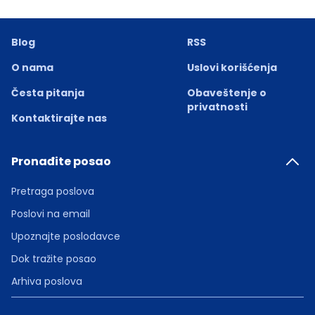
Blog
RSS
O nama
Uslovi korišćenja
Česta pitanja
Obaveštenje o
privatnosti
Kontaktirajte nas
Pronađite posao
Pretraga poslova
Poslovi na email
Upoznajte poslodavce
Dok tražite posao
Arhiva poslova