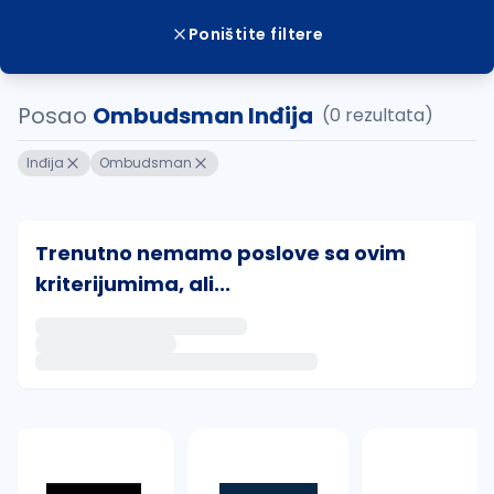
Poništite filtere
Posao
Ombudsman Inđija
(0 rezultata)
Inđija
Ombudsman
Trenutno nemamo poslove sa ovim
kriterijumima, ali...
Ako sačuvate ovu pretragu, obavestićemo vas putem 
uvajte pretragu