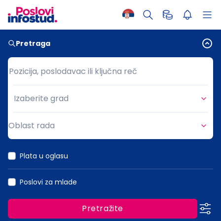
Pretraga
Pozicija, poslodavac ili ključna reč
Pozicija, poslodavac ili ključna reč
Izaberite grad
Grad
Oblast rada
Oblast rada
Plata u oglasu
Poslovi za mlade
Pretražite