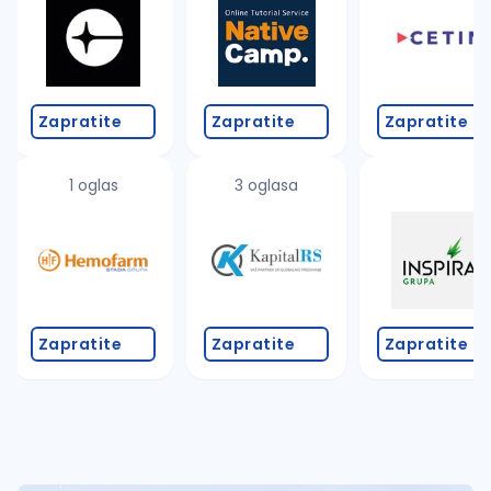
Takođe možete da:
proverite pravopisne greške (koristite č, ć, š, đ, ž,
povećajte radijus za odabrani grad
promenite odabrane filtere pretrage
Zapratite
Zapratite
Zapratite
1 oglas
3 oglasa
Zapratite
Zapratite
Zapratite