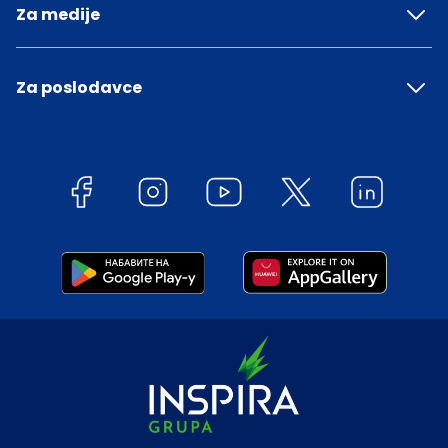
Za medije
Za poslodavce