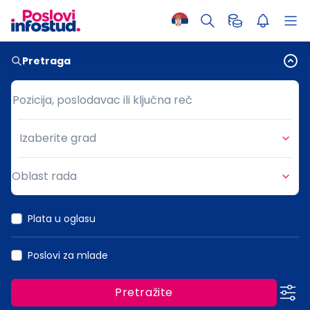
Pretraga
Pozicija, poslodavac ili ključna reč
Pozicija, poslodavac ili ključna reč
Izaberite grad
Grad
Oblast rada
Oblast rada
Plata u oglasu
Poslovi za mlade
Pretražite