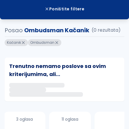
Poništite filtere
Posao
Ombudsman Kačanik
(0 rezultata)
Kačanik
Ombudsman
Trenutno nemamo poslove sa ovim
kriterijumima, ali...
Ako sačuvate ovu pretragu, obavestićemo vas putem 
uvajte pretragu
3 oglasa
11 oglasa