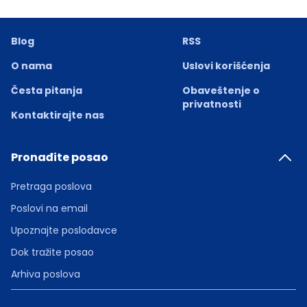
Blog
RSS
O nama
Uslovi korišćenja
Česta pitanja
Obaveštenje o
privatnosti
Kontaktirajte nas
Pronađite posao
Pretraga poslova
Poslovi na email
Upoznajte poslodavce
Dok tražite posao
Arhiva poslova