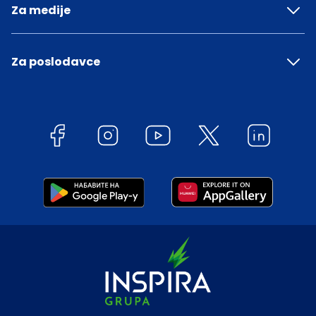
Za medije
Za poslodavce