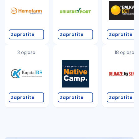
Takođe možete da:
proverite pravopisne greške (koristite č, ć, š, đ, ž,
povećajte radijus za odabrani grad
promenite odabrane filtere pretrage
Zapratite
Zapratite
Zapratite
3 oglasa
18 oglasa
Zapratite
Zapratite
Zapratite