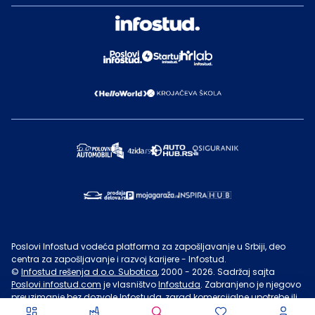
Poslovi Infostud vodeća platforma za zapošljavanje u Srbiji, deo
centra za zapošljavanje i razvoj karijere - Infostud.
©
Infostud rešenja d.o.o. Subotica
, 2000 -
2026
. Sadržaj sajta
Poslovi.infostud.com
je vlasništvo
Infostuda
. Zabranjeno je njegovo
preuzimanje bez dozvole
Infostuda
, zarad komercijalne upotrebe ili
u druge svrhe, osim za lične potrebe posetilaca sajta.
Uslovi