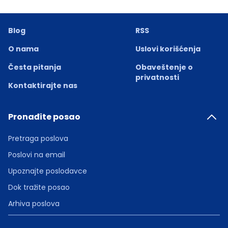
Blog
RSS
O nama
Uslovi korišćenja
Česta pitanja
Obaveštenje o
privatnosti
Kontaktirajte nas
Pronađite posao
Pretraga poslova
Poslovi na email
Upoznajte poslodavce
Dok tražite posao
Arhiva poslova