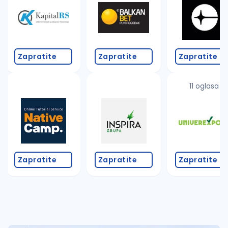
Takođe možete da:
proverite pravopisne greške (koristite č, ć, š, đ, ž,
povećajte radijus za odabrani grad
promenite odabrane filtere pretrage
Zapratite
Zapratite
Zapratite
11 oglasa
Zapratite
Zapratite
Zapratite