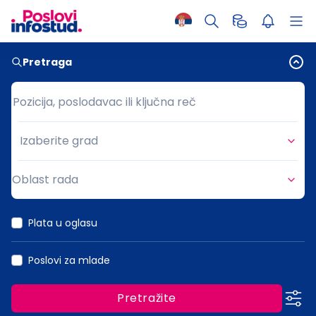
Pretraga
Pozicija, poslodavac ili ključna reč
Pozicija, poslodavac ili ključna reč
Izaberite grad
Grad
Oblast rada
Oblast rada
Plata u oglasu
Poslovi za mlade
Pretražite