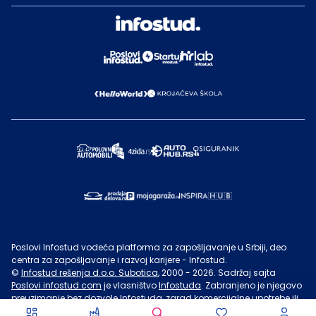
Poslovi Infostud vodeća platforma za zapošljavanje u Srbiji, deo
centra za zapošljavanje i razvoj karijere - Infostud.
©
Infostud rešenja d.o.o. Subotica
, 2000 -
2026
. Sadržaj sajta
Poslovi.infostud.com
je vlasništvo
Infostuda
. Zabranjeno je njegovo
preuzimanje bez dozvole
Infostuda
, zarad komercijalne upotrebe ili
u druge svrhe, osim za lične potrebe posetilaca sajta.
Uslovi