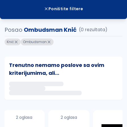
Poništite filtere
Posao
Ombudsman Knić
(0 rezultata)
Knić
Ombudsman
Trenutno nemamo poslove sa ovim
kriterijumima, ali...
Ako sačuvate ovu pretragu, obavestićemo vas putem 
uvajte pretragu
2 oglasa
2 oglasa