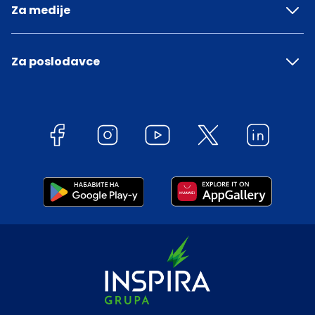
Za medije
Za poslodavce