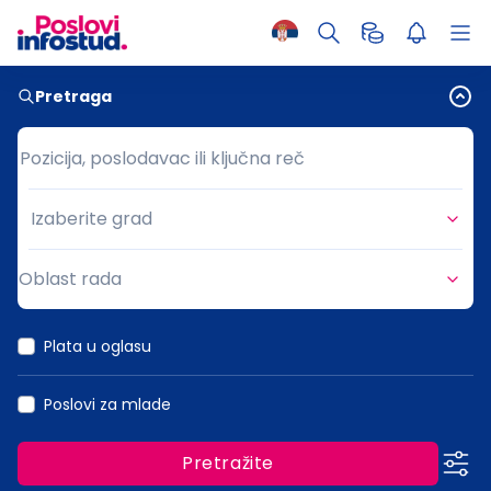
Pretraga
Pozicija, poslodavac ili ključna reč
Pozicija, poslodavac ili ključna reč
Izaberite grad
Grad
Oblast rada
Oblast rada
Plata u oglasu
Poslovi za mlade
Pretražite