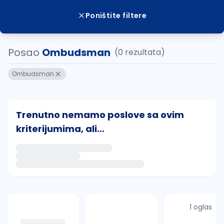
Poništite filtere
Posao
Ombudsman
(0 rezultata)
Ombudsman
Trenutno nemamo poslove sa ovim
kriterijumima, ali...
Ako sačuvate ovu pretragu, obavestićemo vas putem 
uvajte pretragu
1 oglas