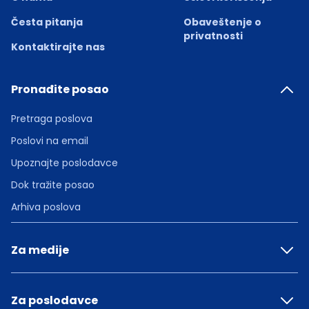
Česta pitanja
Obaveštenje o
privatnosti
Kontaktirajte nas
Pronađite posao
Pretraga poslova
Poslovi na email
Upoznajte poslodavce
Dok tražite posao
Arhiva poslova
Za medije
Za poslodavce