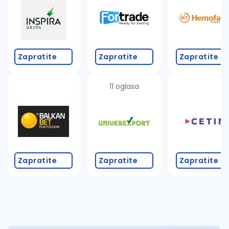
Takođe možete da:
proverite pravopisne greške (koristite č, ć, š, đ, ž,
povećajte radijus za odabrani grad
promenite odabrane filtere pretrage
Zapratite
Zapratite
Zapratite
11 oglasa
Zapratite
Zapratite
Zapratite