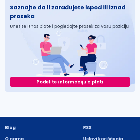
Saznajte da li zarađujete ispod ili iznad
proseka
Unesite iznos plate i pogledajte prosek za vašu poziciju
Podelite informaciju o plati
Blog
RSS
O nama
Uslovi korišćenja