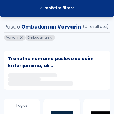
Poništite filtere
Posao
Ombudsman Varvarin
(0 rezultata)
Varvarin
Ombudsman
Trenutno nemamo poslove sa ovim
kriterijumima, ali...
Ako sačuvate ovu pretragu, obavestićemo vas putem 
uvajte pretragu
1 oglas