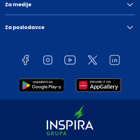
Za medije
Za poslodavce