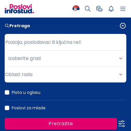
Pretraga
Pozicija, poslodavac ili ključna reč
Pozicija, poslodavac ili ključna reč
Izaberite grad
Grad
Oblast rada
Oblast rada
Plata u oglasu
Poslovi za mlade
Pretražite