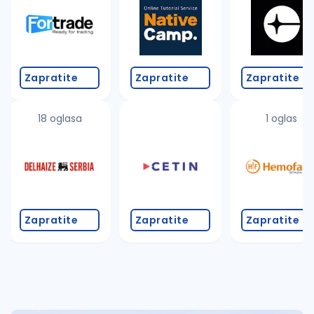
Takođe možete da:
proverite pravopisne greške (koristite č, ć, š, đ, ž,
povećajte radijus za odabrani grad
promenite odabrane filtere pretrage
Zapratite
Zapratite
Zapratite
18 oglasa
1 oglas
Zapratite
Zapratite
Zapratite