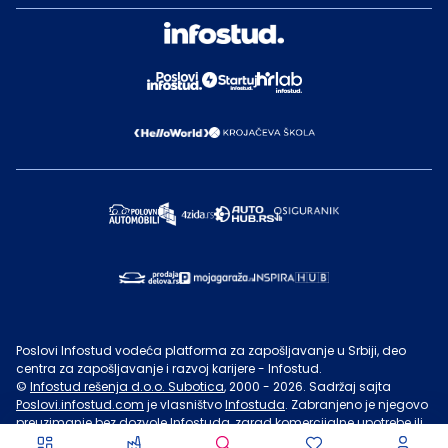
Poslovi Infostud vodeća platforma za zapošljavanje u Srbiji, deo
centra za zapošljavanje i razvoj karijere - Infostud.
©
Infostud rešenja d.o.o. Subotica
, 2000 -
2026
. Sadržaj sajta
Poslovi.infostud.com
je vlasništvo
Infostuda
. Zabranjeno je njegovo
preuzimanje bez dozvole
Infostuda
, zarad komercijalne upotrebe ili
u druge svrhe, osim za lične potrebe posetilaca sajta.
Uslovi