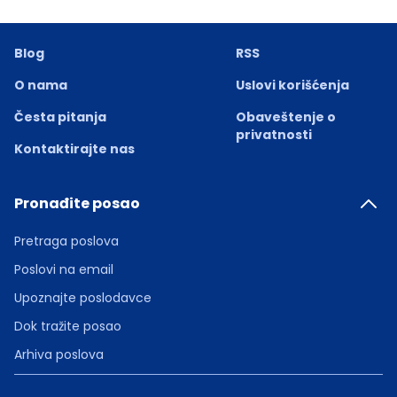
Blog
RSS
O nama
Uslovi korišćenja
Česta pitanja
Obaveštenje o
privatnosti
Kontaktirajte nas
Pronađite posao
Pretraga poslova
Poslovi na email
Upoznajte poslodavce
Dok tražite posao
Arhiva poslova