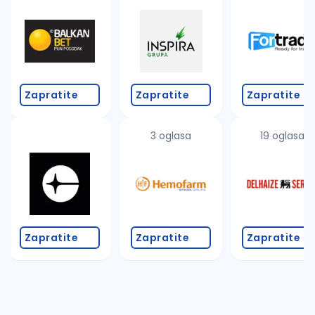
Takođe možete da:
proverite pravopisne greške (koristite č, ć, š, đ, ž,
povećajte radijus za odabrani grad
promenite odabrane filtere pretrage
Zapratite
Zapratite
Zapratite
3 oglasa
19 oglasa
Zapratite
Zapratite
Zapratite