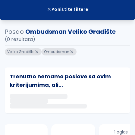
Poništite filtere
Posao
Ombudsman Veliko Gradište
(0 rezultata)
Veliko Gradište
Ombudsman
Trenutno nemamo poslove sa ovim
kriterijumima, ali...
Ako sačuvate ovu pretragu, obavestićemo vas putem 
uvajte pretragu
1 oglas