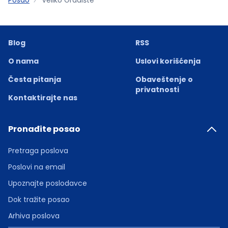
Blog
RSS
O nama
Uslovi korišćenja
Česta pitanja
Obaveštenje o
privatnosti
Kontaktirajte nas
Pronađite posao
Pretraga poslova
Poslovi na email
Upoznajte poslodavce
Dok tražite posao
Arhiva poslova