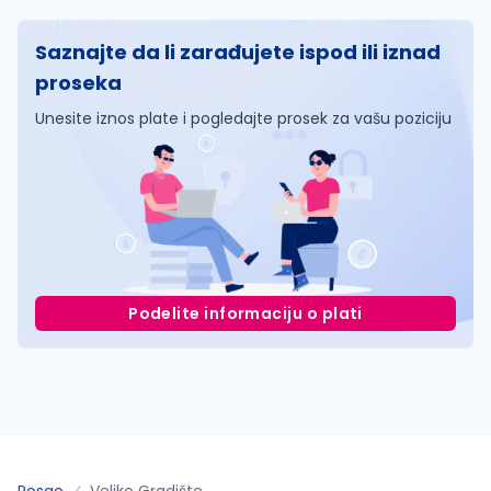
Saznajte da li zarađujete ispod ili iznad
proseka
Unesite iznos plate i pogledajte prosek za vašu poziciju
Podelite informaciju o plati
Posao
Veliko Gradište