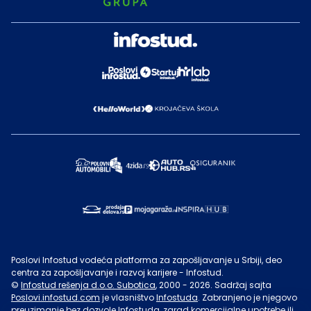
Poslovi Infostud vodeća platforma za zapošljavanje u Srbiji, deo
centra za zapošljavanje i razvoj karijere - Infostud.
©
Infostud rešenja d.o.o. Subotica
, 2000 -
2026
. Sadržaj sajta
Poslovi.infostud.com
je vlasništvo
Infostuda
. Zabranjeno je njegovo
preuzimanje bez dozvole
Infostuda
, zarad komercijalne upotrebe ili