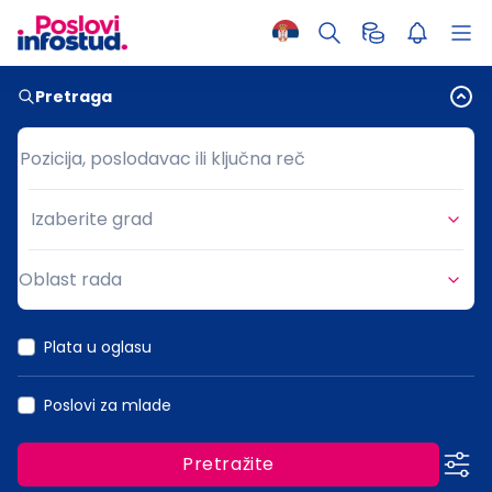
Pretraga
Pozicija, poslodavac ili ključna reč
Pozicija, poslodavac ili ključna reč
Izaberite grad
Grad
Oblast rada
Oblast rada
Plata u oglasu
Poslovi za mlade
Pretražite