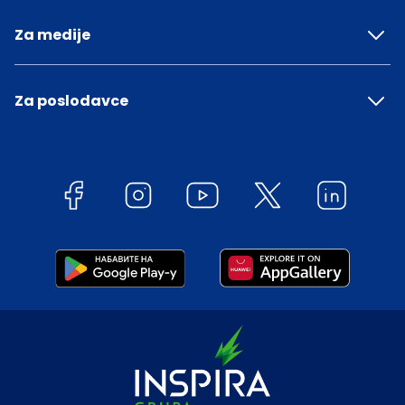
Za medije
Za poslodavce