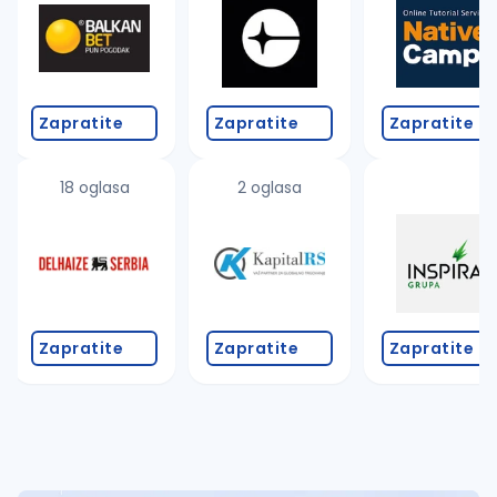
Takođe možete da:
proverite pravopisne greške (koristite č, ć, š, đ, ž,
povećajte radijus za odabrani grad
promenite odabrane filtere pretrage
Zapratite
Zapratite
Zapratite
18 oglasa
2 oglasa
Zapratite
Zapratite
Zapratite