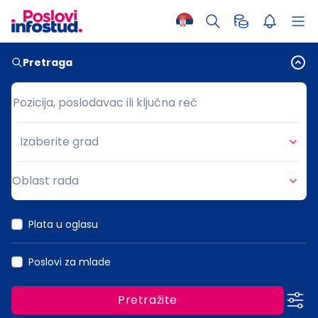
Pretraga
Pozicija, poslodavac ili ključna reč
Pozicija, poslodavac ili ključna reč
Izaberite grad
Grad
Oblast rada
Oblast rada
Plata u oglasu
Poslovi za mlade
Pretražite