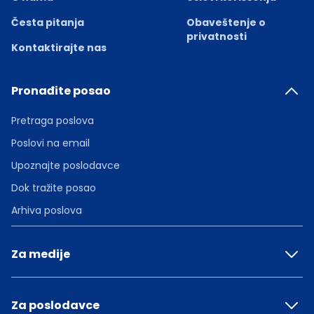
Česta pitanja
Obaveštenje o
privatnosti
Kontaktirajte nas
Pronađite posao
Pretraga poslova
Poslovi na email
Upoznajte poslodavce
Dok tražite posao
Arhiva poslova
Za medije
Za poslodavce