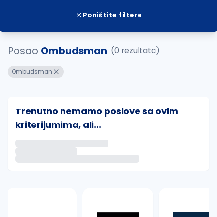
Poništite filtere
Posao
Ombudsman
(0 rezultata)
Ombudsman
Trenutno nemamo poslove sa ovim
kriterijumima, ali...
Ako sačuvate ovu pretragu, obavestićemo vas putem 
uvajte pretragu