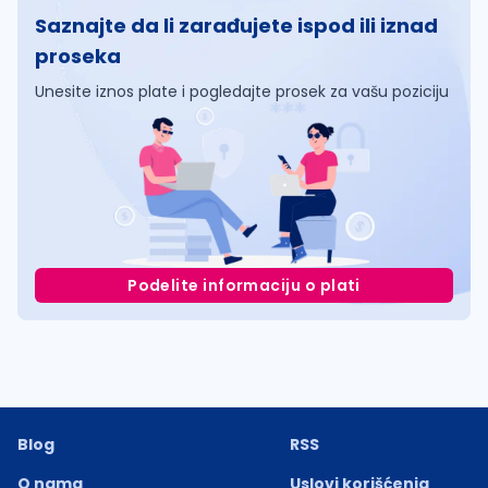
Saznajte da li zarađujete ispod ili iznad
proseka
Unesite iznos plate i pogledajte prosek za vašu poziciju
Podelite informaciju o plati
Blog
RSS
O nama
Uslovi korišćenja