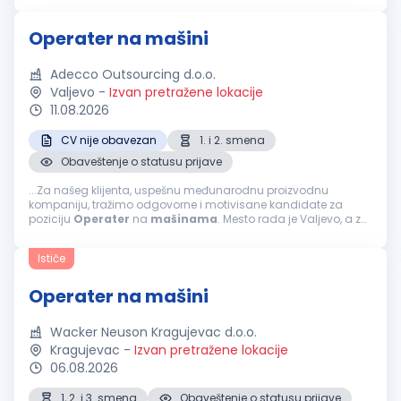
Operater na mašini
Adecco Outsourcing d.o.o.
Valjevo
-
Izvan pretražene lokacije
11.08.2026
CV nije obavezan
1. i 2. smena
Obaveštenje o statusu prijave
...Za našeg klijenta, uspešnu međunarodnu proizvodnu
kompaniju, tražimo odgovorne i motivisane kandidate za
poziciju
Operater
na
mašinama
. Mesto rada je Valjevo, a za
kandidate iz okolnih gradova poslodavac obezbeđuje
organizovan prevoz. Profil...
Ističe
Operater na mašini
Wacker Neuson Kragujevac d.o.o.
Kragujevac
-
Izvan pretražene lokacije
06.08.2026
1, 2. i 3. smena
Obaveštenje o statusu prijave