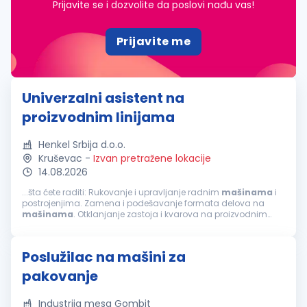
Prijavite se i dozvolite da poslovi nađu vas!
Prijavite me
Univerzalni asistent na
proizvodnim linijama
Henkel Srbija d.o.o.
Kruševac
-
Izvan pretražene lokacije
14.08.2026
...šta ćete raditi: Rukovanje i upravljanje radnim
mašinama
i
postrojenjima. Zamena i podešavanje formata delova na
mašinama
. Otklanjanje zastoja i kvarova na proizvodnim
linijama,
mašinama
i postrojenjima, kao i podešavanje
mašina
za rad. Održavanje...
Poslužilac na mašini za
pakovanje
Industrija mesa Gombit