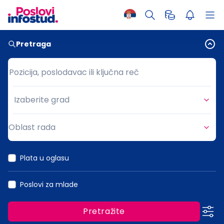
Pretraga
Pozicija, poslodavac ili ključna reč
Pozicija, poslodavac ili ključna reč
Izaberite grad
Grad
Oblast rada
Oblast rada
Plata u oglasu
Poslovi za mlade
Pretražite