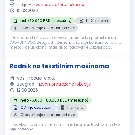
Inđija
-
Izvan pretražene lokacije
12.08.2026
neto 70.000 RSD (mesečno)
1. i 2. smena
Obaveštenje o statusu prijave
...Privredno društvo za proizvodnju, preradu i promet mesa
„GOMBIT“ DOO, Beograd - Zemun, raspisuje konkurs za radno
mesto: Poslužilac na
mašini
za pakovanje(5 izvršilaca,
proizvodni pogon u Inđiji) Opis posla: Rad na delu
mašine
...
Radnik na tekstilnim mašinama
Vez-Produkt d.o.o.
Beograd
-
Izvan pretražene lokacije
12.08.2026
neto 75.000 - 80.000 RSD (mesečno)
CV nije obavezan
1. smena
Obaveštenje o statusu prijave
...Potreban radnik na tekstilnim
mašinama
. Radno iskustvo
nije potrebno....