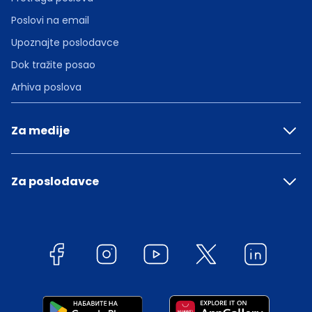
Poslovi na email
Upoznajte poslodavce
Dok tražite posao
Arhiva poslova
Za medije
Za poslodavce