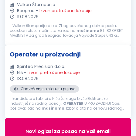
Vulkan Štamparija
Beograd
-
Izvan pretražene lokacije
19.08.2026
...Vulkan štamparija d.o.o. Zbog povećanog obima posla,
potreban ofset mašinista za rad na
mašinama
B1 i B2 OFSET
MAšINISTA Za grad Beograd, lokacija Vojvode Stepe 643 a,
11000 Beograd Osnovni zadaci: Priprema i štelovanje
mašine
za puštanje...
Operater u proizvodnji
Spintec Precision d.o.o.
Niš
-
Izvan pretražene lokacije
18.08.2026
Obaveštenje o statusu prijave
...kandidate u fabrici u Nišu (u krugu bivše Elektronske
industrije) na radnoj poziciji:
OPERATER
U PROIZVODNJI Opis
poslova: Rad na
mašinama
. Izbor alata na osnovu radnog
naloga tj. tehnološkog postupka, priprema
mašine
za obradu.
Izrada komada prema...
Novi oglasi za posao na Vaš email