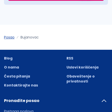
Posao
Bujanovac
Blog
RSS
O nama
Uslovi korišćenja
Česta pitanja
Obaveštenje o
privatnosti
Kontaktirajte nas
Pronađite posao
Pretraga poslova