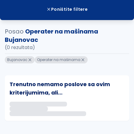
Poništite filtere
Posao
Operater na mašinama
Bujanovac
(0 rezultata)
Bujanovac
Operater na mašinama
Trenutno nemamo poslove sa ovim
kriterijumima, ali...
Ako sačuvate ovu pretragu, obavestićemo vas putem 