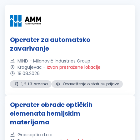
Operater za automatsko
zavarivanje
MIND - Milanović Industries Group
Kragujevac
-
Izvan pretražene lokacije
18.08.2026
1, 2. i 3. smena
Obaveštenje o statusu prijave
Operater obrade optičkih
elemenata hemijskim
materijama
Grossoptic d.o.o.