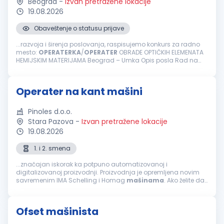
Beograd
-
Izvan pretražene lokacije
19.08.2026
Obaveštenje o statusu prijave
...razvoja i širenja poslovanja, raspisujemo konkurs za radno
mesto:
OPERATERKA
/
OPERATER
OBRADE OPTIČKIH ELEMENATA
HEMIJSKIM MATERIJAMA Beograd – Umka Opis posla Rad na
dodatnim tretmanima oftalmoloških sočiva Prijem hemijske
materije &ndash...
Operater na kant mašini
Pinoles d.o.o.
Stara Pazova
-
Izvan pretražene lokacije
19.08.2026
1. i 2. smena
...značajan iskorak ka potpuno automatizovanoj i
digitalizovanoj proizvodnji. Proizvodnja je opremljena novim
savremenim IMA Schelling i Homag
mašinama
. Ako želite da
radite u modernom proizvodnom okruženju, sa vrhunskom
opremom i mogućnošću stručnog...
Ofset mašinista