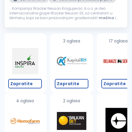
...Kompanija Wacker Neuson Kragujevac d.o.o. je deo
internacionalne grupe Wacker Neuson SE, sa centralom u
Minhenu, koja se bavi proizvodnjom građevinskih
mašina
i
celokupne mašinske opreme koja je potrebna u građevinskoj
industriji. Grupa Wacker...
3 oglasa
17 oglasa
Zapratite
Zapratite
Zapratite
4 oglasa
2 oglasa