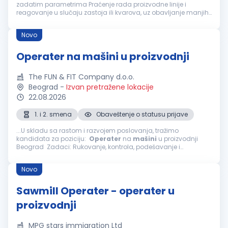
zadatim parametrima Praćenje rada proizvodne linije i
reagovanje u slučaju zastoja ili kvarova, uz obavljanje manjih
popravki Obezbeđivanje realizacije proizvodnje u skladu sa
planom i zadatim normama...
Novo
Operater na mašini u proizvodnji
The FUN & FIT Company d.o.o.
Beograd
-
Izvan pretražene lokacije
22.08.2026
1. i 2. smena
Obaveštenje o statusu prijave
...U skladu sa rastom i razvojem poslovanja, tražimo
kandidata za poziciju:
Operater
na
mašini
u proizvodnji
Beograd Zadaci: Rukovanje, kontrola, podešavanje i
održavanje
mašina
u proizvodnji Kontrola pravilnog rada
linije...
Novo
Sawmill Operater - operater u
proizvodnji
MPG stars immigration Ltd