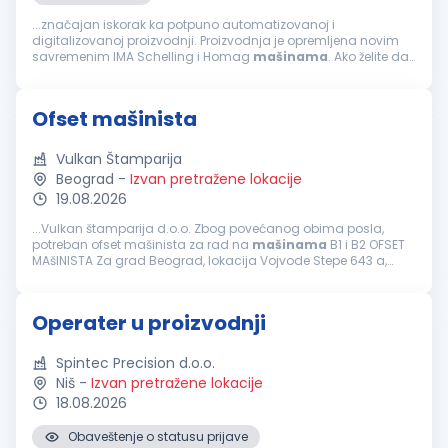
...značajan iskorak ka potpuno automatizovanoj i
digitalizovanoj proizvodnji. Proizvodnja je opremljena novim
savremenim IMA Schelling i Homag
mašinama
. Ako želite da
radite u modernom proizvodnom okruženju, sa vrhunskom
opremom i mogućnošću stručnog...
Ofset mašinista
Vulkan Štamparija
Beograd
-
Izvan pretražene lokacije
19.08.2026
...Vulkan štamparija d.o.o. Zbog povećanog obima posla,
potreban ofset mašinista za rad na
mašinama
B1 i B2 OFSET
MAšINISTA Za grad Beograd, lokacija Vojvode Stepe 643 a,
11000 Beograd Osnovni zadaci: Priprema i štelovanje
mašine
za puštanje...
Operater u proizvodnji
Spintec Precision d.o.o.
Niš
-
Izvan pretražene lokacije
18.08.2026
Obaveštenje o statusu prijave