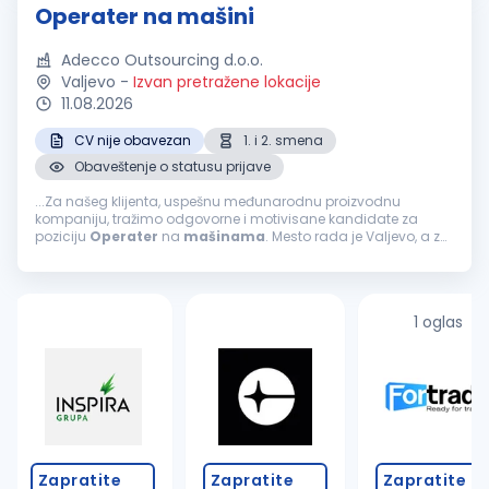
Operater na mašini
Adecco Outsourcing d.o.o.
Valjevo
-
Izvan pretražene lokacije
11.08.2026
CV nije obavezan
1. i 2. smena
Obaveštenje o statusu prijave
...Za našeg klijenta, uspešnu međunarodnu proizvodnu
kompaniju, tražimo odgovorne i motivisane kandidate za
poziciju
Operater
na
mašinama
. Mesto rada je Valjevo, a za
kandidate iz okolnih gradova poslodavac obezbeđuje
organizovan prevoz. Profil...
1 oglas
Zapratite
Zapratite
Zapratite