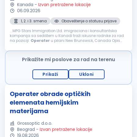
Kanada
-
Izvan pretražene lokacije
06.09.2026
1, 2. i 3. smena
Obaveštenje o statusu prijave
...MPG Stars Immigration Ltd. imigraciona i konsultantska
kompanija sa sedištem u Kanadi traži iskusne radnike za rad
na poziciji:
Operater
u pilani New Brunswick, Canada Opis
posla: Upravljanje prednjim utovarivačima i stacionarnim
dizalicama...
Prikažite mi poslove za rad na terenu
Prikaži
Ukloni
Operater obrade optičkih
elemenata hemijskim
materijama
Grossoptic d.o.o.
Beograd
-
Izvan pretražene lokacije
19.08.2026