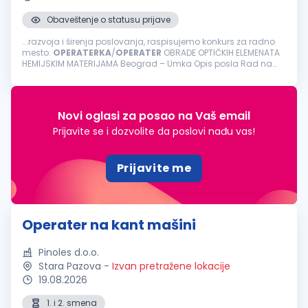
Obaveštenje o statusu prijave
...razvoja i širenja poslovanja, raspisujemo konkurs za radno
mesto:
OPERATERKA
/
OPERATER
OBRADE OPTIČKIH ELEMENATA
HEMIJSKIM MATERIJAMA Beograd – Umka Opis posla Rad na
dodatnim tretmanima oftalmoloških sočiva Prijem hemijske
materije &ndash...
Novi oglasi za posao na Vaš email
Prijavite se i dozvolite da poslovi nađu vas!
Prijavite me
Operater na kant mašini
Pinoles d.o.o.
Stara Pazova
-
Izvan pretražene lokacije
19.08.2026
1. i 2. smena