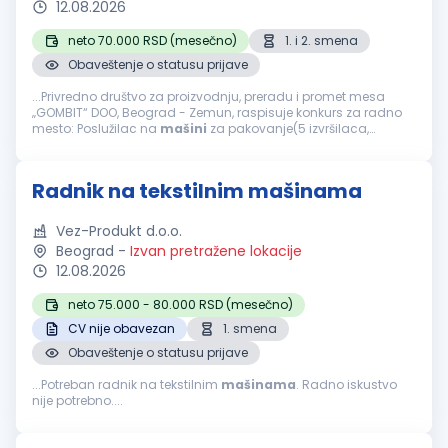
12.08.2026
neto 70.000 RSD (mesečno)
1. i 2. smena
Obaveštenje o statusu prijave
...Privredno društvo za proizvodnju, preradu i promet mesa
„GOMBIT“ DOO, Beograd - Zemun, raspisuje konkurs za radno
mesto: Poslužilac na
mašini
za pakovanje(5 izvršilaca,
proizvodni pogon u Inđiji) Opis posla: Rad na delu
mašine
...
Radnik na tekstilnim mašinama
Vez-Produkt d.o.o.
Beograd
-
Izvan pretražene lokacije
12.08.2026
neto 75.000 - 80.000 RSD (mesečno)
CV nije obavezan
1. smena
Obaveštenje o statusu prijave
...Potreban radnik na tekstilnim
mašinama
. Radno iskustvo
nije potrebno....