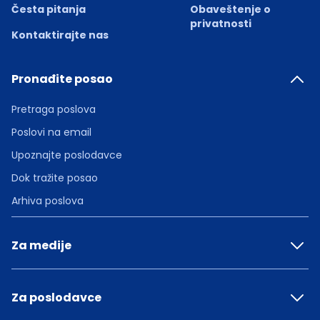
Česta pitanja
Obaveštenje o
privatnosti
Kontaktirajte nas
Pronađite posao
Pretraga poslova
Poslovi na email
Upoznajte poslodavce
Dok tražite posao
Arhiva poslova
Za medije
Za poslodavce