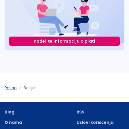
Podelite informaciju o plati
Posao
Busije
Blog
RSS
O nama
Uslovi korišćenja