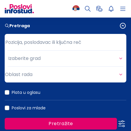
Pretraga
Pozicija, poslodavac ili ključna reč
Pozicija, poslodavac ili ključna reč
Izaberite grad
Grad
Oblast rada
Oblast rada
Plata u oglasu
Poslovi za mlade
Pretražite