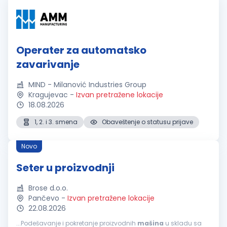
Operater za automatsko
zavarivanje
MIND - Milanović Industries Group
Kragujevac
-
Izvan pretražene lokacije
18.08.2026
1, 2. i 3. smena
Obaveštenje o statusu prijave
Novo
Seter u proizvodnji
Brose d.o.o.
Pančevo
-
Izvan pretražene lokacije
22.08.2026
...Podešavanje i pokretanje proizvodnih
mašina
u skladu sa