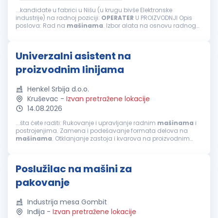
...kandidate u fabrici u Nišu (u krugu bivše Elektronske
industrije) na radnoj poziciji:
OPERATER
U PROIZVODNJI Opis
poslova: Rad na
mašinama
. Izbor alata na osnovu radnog
naloga tj. tehnološkog postupka, priprema
mašine
za obradu.
Izrada komada prema...
Univerzalni asistent na
proizvodnim linijama
Henkel Srbija d.o.o.
Kruševac
-
Izvan pretražene lokacije
14.08.2026
...šta ćete raditi: Rukovanje i upravljanje radnim
mašinama
i
postrojenjima. Zamena i podešavanje formata delova na
mašinama
. Otklanjanje zastoja i kvarova na proizvodnim
linijama,
mašinama
i postrojenjima, kao i podešavanje
mašina
za rad. Održavanje...
Poslužilac na mašini za
pakovanje
Industrija mesa Gombit
Inđija
-
Izvan pretražene lokacije