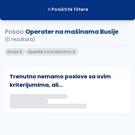
Poništite filtere
Posao
Operater na mašinama Busije
(0 rezultata)
Busije
Operater na mašinama
Trenutno nemamo poslove sa ovim
kriterijumima, ali...
Ako sačuvate ovu pretragu, obavestićemo vas putem 
uvajte pretragu