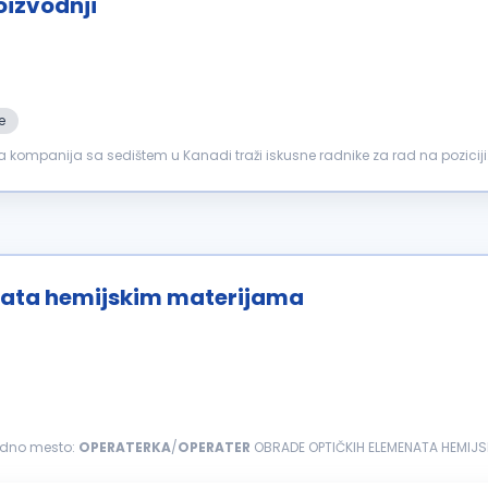
oizvodnji
e
a kompanija sa sedištem u Kanadi traži iskusne radnike za rad na poziciji
licama...
nata hemijskim materijama
radno mesto:
OPERATERKA
/
OPERATER
OBRADE OPTIČKIH ELEMENATA HEMIJSKI
ske materije &ndash...