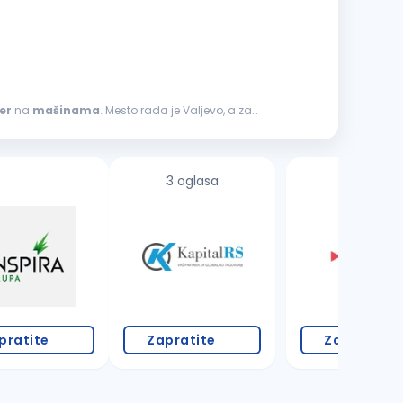
er
na
mašinama
. Mesto rada je Valjevo, a za
3 oglasa
pratite
Zapratite
Zapratite