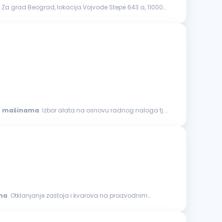
 na
mašinama
. Izbor alata na osnovu radnog naloga tj.
ma
. Otklanjanje zastoja i kvarova na proizvodnim