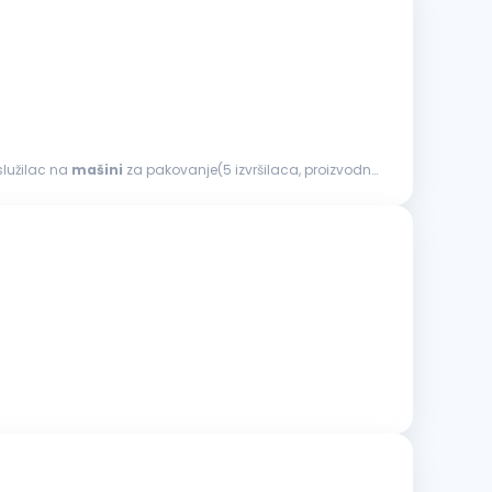
služilac na
mašini
za pakovanje(5 izvršilaca, proizvodni