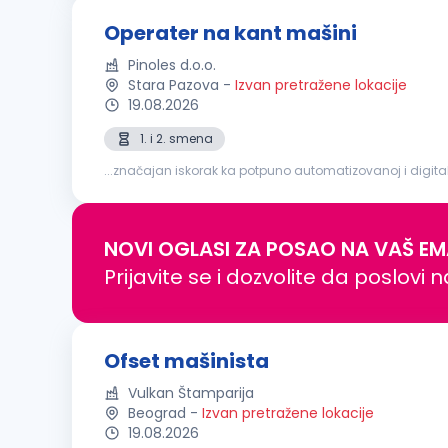
Operater na kant mašini
Pinoles d.o.o.
Stara Pazova
-
Izvan pretražene lokacije
19.08.2026
1. i 2. smena
...značajan iskorak ka potpuno automatizovanoj i digit
modernom proizvodnom okruženju, sa vrhunskom opre
NOVI OGLASI ZA POSAO NA VAŠ EM
Prijavite se i dozvolite da poslovi 
Ofset mašinista
Vulkan Štamparija
Beograd
-
Izvan pretražene lokacije
19.08.2026