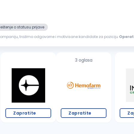
štenje o statusu prijave
kompaniju, tražimo odgovorne i motivisane kandidate za poziciju
Operat
anizovan prevoz. Profil...
3 oglasa
Zapratite
Zapratite
Za