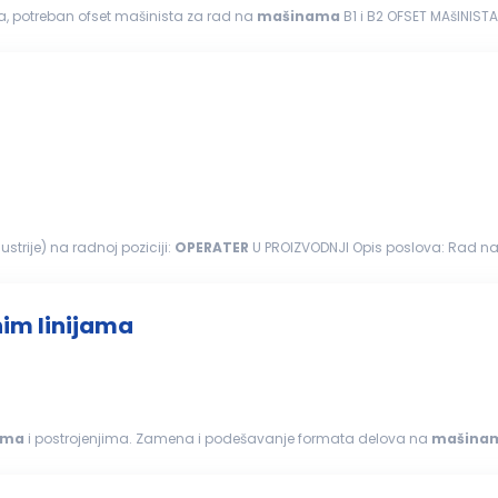
a, potreban ofset mašinista za rad na
mašinama
B1 i B2 OFSET MAšINISTA Za grad Beograd, lokacija Vojvode Stepe 643 a, 11000
za puštanje...
ustrije) na radnoj poziciji:
OPERATER
U PROIZVODNJI Opis poslova: Rad
rada komada prema...
nim linijama
ama
i postrojenjima. Zamena i podešavanje formata delova na
mašina
e
mašina
za rad. Održavanje...