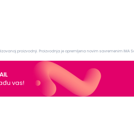
alizovanoj proizvodnji. Proizvodnja je opremljena novim savremenim IMA 
mom i mogućnošću stručnog...
AIL
nađu vas!