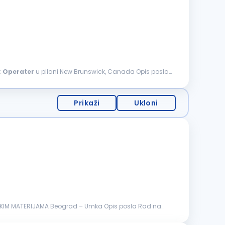
:
Operater
u pilani New Brunswick, Canada Opis posla:
Prikaži
Ukloni
M MATERIJAMA Beograd – Umka Opis posla Rad na