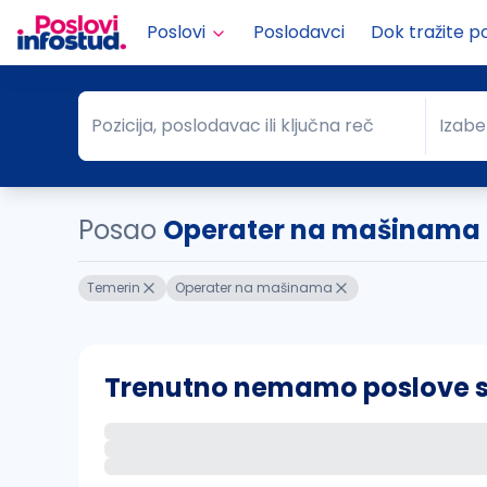
Poslovi
Poslodavci
Dok tražite p
Pozicija, poslodavac ili ključna reč
Izabe
Pozicija, poslodavac ili ključna reč
Grad
Posao
Operater na mašinama
Temerin
Operater na mašinama
Trenutno nemamo poslove sa 
Ako sačuvate ovu pretragu, obavestićemo va