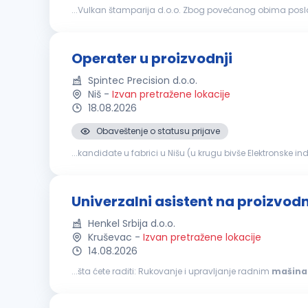
...Vulkan štamparija d.o.o. Zbog povećanog obima posl
Beograd Osnovni zadaci: Priprema i štelovanje
mašine
Operater u proizvodnji
Spintec Precision d.o.o.
Niš
-
Izvan pretražene lokacije
18.08.2026
Obaveštenje o statusu prijave
...kandidate u fabrici u Nišu (u krugu bivše Elektronske ind
tehnološkog postupka, priprema
mašine
za obradu. Iz
Univerzalni asistent na proizvod
Henkel Srbija d.o.o.
Kruševac
-
Izvan pretražene lokacije
14.08.2026
...šta ćete raditi: Rukovanje i upravljanje radnim
mašin
linijama,
mašinama
i postrojenjima, kao i podešavanj