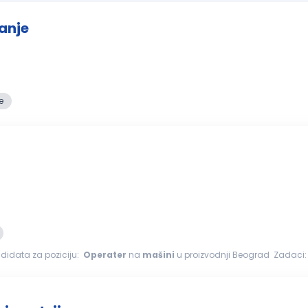
anje
e
ndidata za poziciju:
Operater
na
mašini