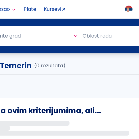
osao
Plate
Kursevi
Oblast rada
rite grad
Oblast rada
 Temerin
(0 rezultata)
ovim kriterijumima, ali...
s putem email-a kada se pojave novi poslovi.