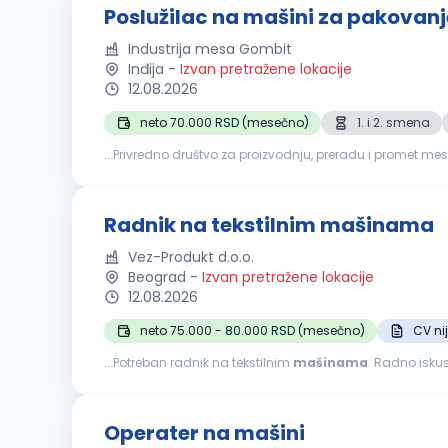
Poslužilac na mašini za pakovanj
Industrija mesa Gombit
Inđija
-
Izvan pretražene lokacije
12.08.2026
neto 70.000 RSD (mesečno)
1. i 2. smena
...Privredno društvo za proizvodnju, preradu i promet 
pogon u Inđiji) Opis posla: Rad na delu
mašine
...
Radnik na tekstilnim mašinama
Vez-Produkt d.o.o.
Beograd
-
Izvan pretražene lokacije
12.08.2026
neto 75.000 - 80.000 RSD (mesečno)
CV ni
...Potreban radnik na tekstilnim
mašinama
. Radno iskus
Operater na mašini