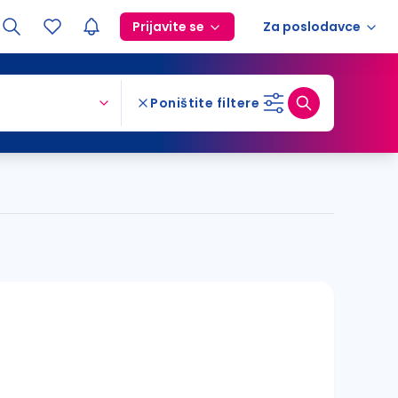
Prijavite se
Za poslodavce
Poništite filtere