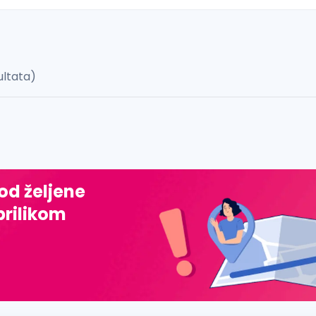
zultata)
 š, đ, ž, dž)
 od željene
prilikom