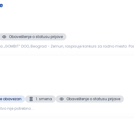
e
Obaveštenje o statusu prijave
mesa „GOMBIT“ DOO, Beograd - Zemun, raspisuje konkurs za radno mesto: Po
je obavezan
1. smena
Obaveštenje o statusu prijave
tvo nije potrebno....