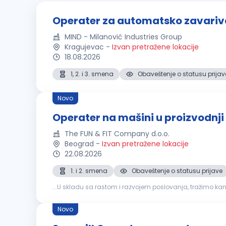
Operater za automatsko zavariv
MIND - Milanović Industries Group
Kragujevac
-
Izvan pretražene lokacije
18.08.2026
1, 2. i 3. smena
Obaveštenje o statusu prijav
Novo
Operater na mašini u proizvodnji
The FUN & FIT Company d.o.o.
Beograd
-
Izvan pretražene lokacije
22.08.2026
1. i 2. smena
Obaveštenje o statusu prijave
...U skladu sa rastom i razvojem poslovanja, tražimo ka
u proizvodnji Kontrola pravilnog rada linije...
Novo