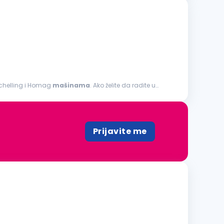
Schelling i Homag
mašinama
. Ako želite da radite u
Prijavite me