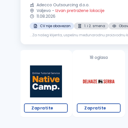
Adecco Outsourcing d.o.o.
Valjevo
-
Izvan pretražene lokacije
11.08.2026
CV nije obavezan
1. i 2. smena
Obave
...Za našeg klijenta, uspešnu međunarodnu proizvodnu 
kandidate iz okolnih gradova poslodavac obezbeđuje org
18 oglasa
Zapratite
Zapratite