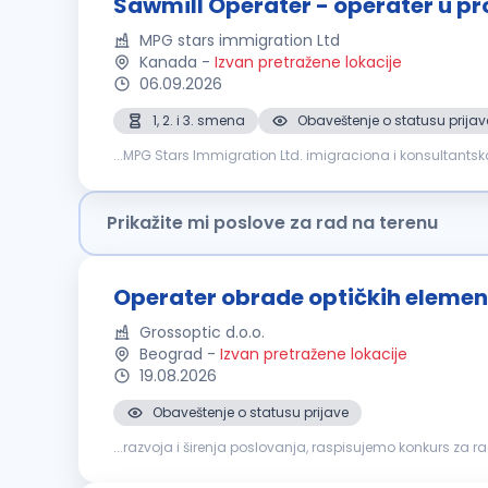
Sawmill Operater - operater u pr
MPG stars immigration Ltd
Kanada
-
Izvan pretražene lokacije
06.09.2026
1, 2. i 3. smena
Obaveštenje o statusu prijav
...MPG Stars Immigration Ltd. imigraciona i konsultantsk
Upravljanje prednjim utovarivačima i stacionarnim diza
Prikažite mi poslove za rad na terenu
Operater obrade optičkih eleme
Grossoptic d.o.o.
Beograd
-
Izvan pretražene lokacije
19.08.2026
Obaveštenje o statusu prijave
...razvoja i širenja poslovanja, raspisujemo konkurs za 
dodatnim tretmanima oftalmoloških sočiva Prijem hemij