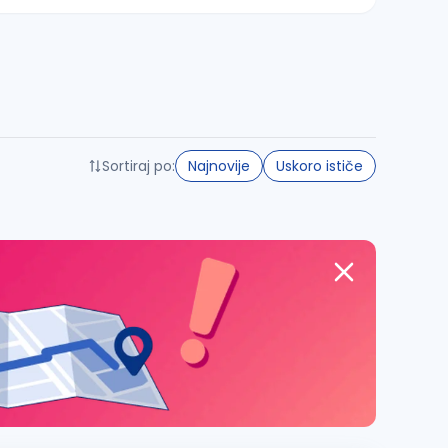
Sortiraj po:
Najnovije
Uskoro ističe