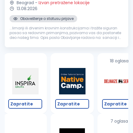
Beograd
-
Izvan pretražene lokacije
13.08.2026
Obaveštenje o statusu prijave
...limariji ili drvenim krovnim konstrukcijama i tražite siguran
posao sa redovnim primanjima, pozivamo vas da postanete
deo našeg tima. Opis posla Obavljanje radova na: sanaciji i
rekonstrukciji krovova izradi i montaži
građevinske
limarije
zameni oluka...
18 oglasa
Zapratite
Zapratite
Zapratite
7 oglasa