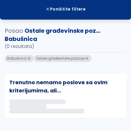
Poništite filtere
Posao
Ostale građevinske poz...
Babušnica
(0 rezultata)
Babušnica
Ostale građevinske pozicije
Trenutno nemamo poslove sa ovim
kriterijumima, ali...
Ako sačuvate ovu pretragu, obavestićemo vas putem 