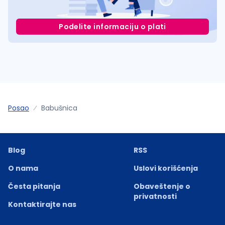
Podelite informaciju o plati
Posao
Babušnica
Blog
RSS
O nama
Uslovi korišćenja
Česta pitanja
Obaveštenje o
privatnosti
Kontaktirajte nas