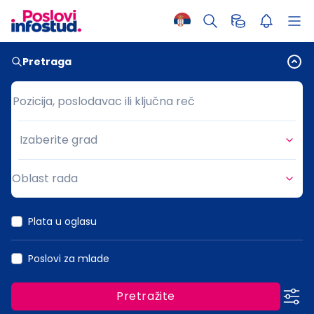
Pretraga
Pozicija, poslodavac ili ključna reč
Pozicija, poslodavac ili ključna reč
Izaberite grad
Grad
Oblast rada
Oblast rada
Plata u oglasu
Poslovi za mlade
Pretražite