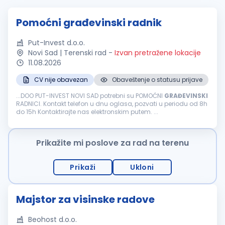
Pomoćni građevinski radnik
Put-Invest d.o.o.
Novi Sad | Terenski rad
-
Izvan pretražene lokacije
11.08.2026
CV nije obavezan
Obaveštenje o statusu prijave
...DOO PUT-INVEST NOVI SAD potrebni su POMOĆNI
GRAĐEVINSKI
RADNICI. Kontakt telefon u dnu oglasa, pozvati u periodu od 8h
do 15h Kontaktirajte nas elektronskim putem. ...
Prikažite mi poslove za rad na terenu
Prikaži
Ukloni
Majstor za visinske radove
Beohost d.o.o.