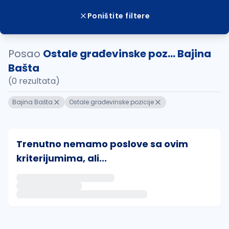
Poništite filtere
Posao
Ostale građevinske poz... Bajina
Bašta
(0 rezultata)
Bajina Bašta
Ostale građevinske pozicije
Trenutno nemamo poslove sa ovim
kriterijumima, ali...
Ako sačuvate ovu pretragu, obavestićemo vas putem 