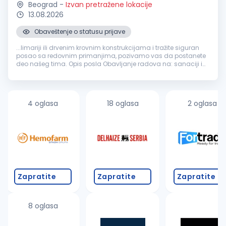
Beograd
-
Izvan pretražene lokacije
13.08.2026
Obaveštenje o statusu prijave
...limariji ili drvenim krovnim konstrukcijama i tražite siguran
posao sa redovnim primanjima, pozivamo vas da postanete
deo našeg tima. Opis posla Obavljanje radova na: sanaciji i
rekonstrukciji krovova izradi i montaži
građevinske
limarije
zameni oluka...
4 oglasa
18 oglasa
2 oglasa
Zapratite
Zapratite
Zapratite
8 oglasa