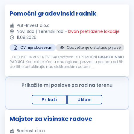
Pomoćni građevinski radnik
Put-Invest d.o.o.
Novi Sad | Terenski rad
-
Izvan pretražene lokacije
11.08.2026
CV nije obavezan
Obaveštenje o statusu prijave
...DOO PUT-INVEST NOVI SAD potrebni su POMOĆNI
GRAĐEVINSKI
RADNICI. Kontakt telefon u dnu oglasa, pozvati u periodu od 8h
do 15h Kontaktirajte nas elektronskim putem. ...
Prikažite mi poslove za rad na terenu
Prikaži
Ukloni
Majstor za visinske radove
Beohost d.o.o.