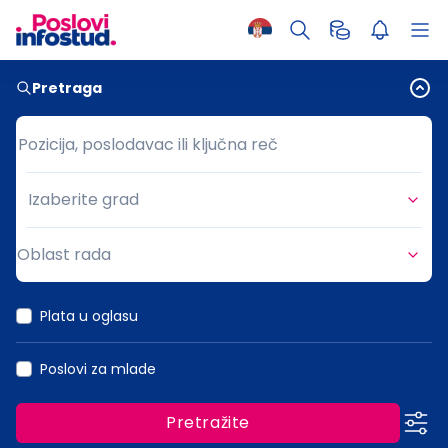
Pretraga
Pozicija, poslodavac ili ključna reč
Pozicija, poslodavac ili ključna reč
Izaberite grad
Grad
Oblast rada
Oblast rada
Plata u oglasu
Poslovi za mlade
Pretražite