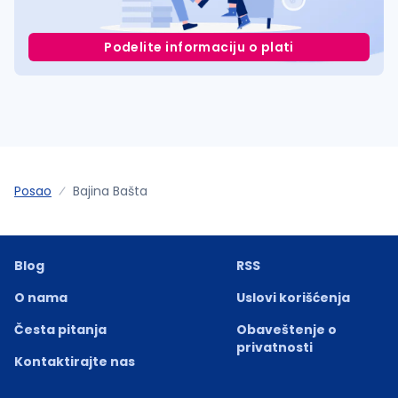
Podelite informaciju o plati
Posao
Bajina Bašta
Blog
RSS
O nama
Uslovi korišćenja
Česta pitanja
Obaveštenje o
privatnosti
Kontaktirajte nas