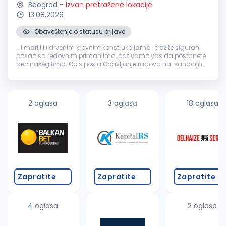
Beograd
-
Izvan pretražene lokacije
13.08.2026
Obaveštenje o statusu prijave
...limariji ili drvenim krovnim konstrukcijama i tražite siguran
posao sa redovnim primanjima, pozivamo vas da postanete
deo našeg tima. Opis posla Obavljanje radova na: sanaciji i
rekonstrukciji krovova izradi i montaži
građevinske
limarije
zameni oluka...
2 oglasa
3 oglasa
18 oglasa
Zapratite
Zapratite
Zapratite
4 oglasa
2 oglasa