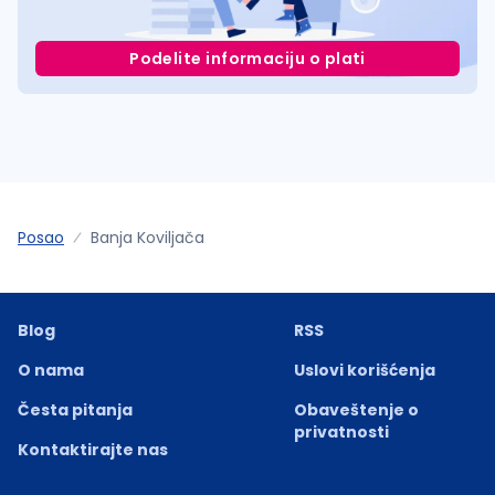
Podelite informaciju o plati
Posao
Banja Koviljača
Blog
RSS
O nama
Uslovi korišćenja
Česta pitanja
Obaveštenje o
privatnosti
Kontaktirajte nas