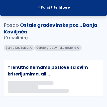
Poništite filtere
Posao
Ostale građevinske poz... Banja
Koviljača
(0 rezultata)
Banja Koviljača
Ostale građevinske pozicije
Trenutno nemamo poslove sa ovim
kriterijumima, ali...
Ako sačuvate ovu pretragu, obavestićemo vas putem 