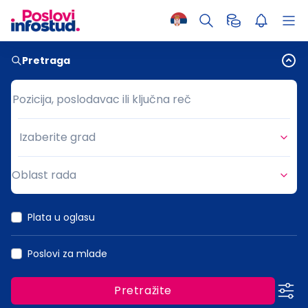
Pretraga
Pozicija, poslodavac ili ključna reč
Pozicija, poslodavac ili ključna reč
Izaberite grad
Grad
Oblast rada
Oblast rada
Plata u oglasu
Poslovi za mlade
Pretražite