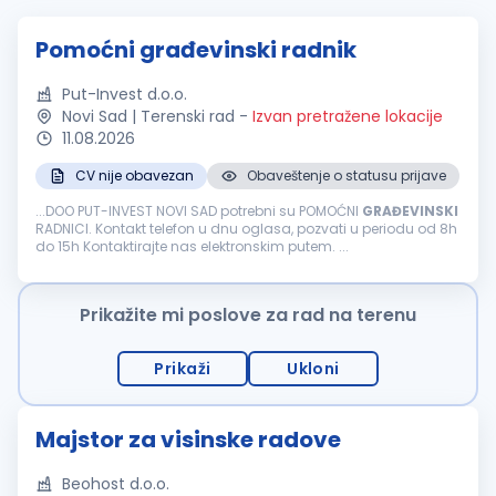
Pomoćni građevinski radnik
Put-Invest d.o.o.
Novi Sad | Terenski rad
-
Izvan pretražene lokacije
11.08.2026
CV nije obavezan
Obaveštenje o statusu prijave
...DOO PUT-INVEST NOVI SAD potrebni su POMOĆNI
GRAĐEVINSKI
RADNICI. Kontakt telefon u dnu oglasa, pozvati u periodu od 8h
do 15h Kontaktirajte nas elektronskim putem. ...
Prikažite mi poslove za rad na terenu
Prikaži
Ukloni
Majstor za visinske radove
Beohost d.o.o.