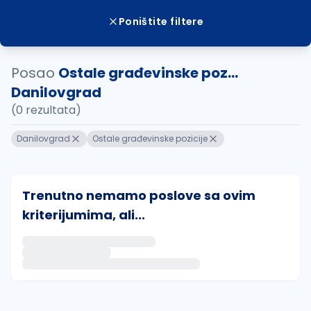
Poništite filtere
Posao
Ostale građevinske poz...
Danilovgrad
(0 rezultata)
Danilovgrad
Ostale građevinske pozicije
Trenutno nemamo poslove sa ovim
kriterijumima, ali...
Ako sačuvate ovu pretragu, obavestićemo vas putem 