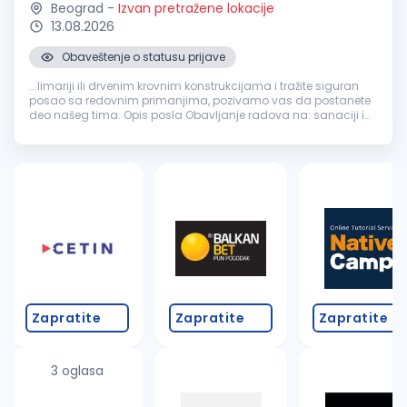
Beograd
-
Izvan pretražene lokacije
13.08.2026
Obaveštenje o statusu prijave
...limariji ili drvenim krovnim konstrukcijama i tražite siguran
posao sa redovnim primanjima, pozivamo vas da postanete
deo našeg tima. Opis posla Obavljanje radova na: sanaciji i
rekonstrukciji krovova izradi i montaži
građevinske
limarije
zameni oluka...
Zapratite
Zapratite
Zapratite
3 oglasa