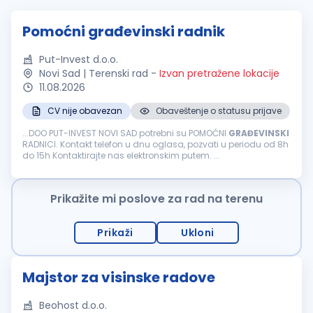
Pomoćni građevinski radnik
Put-Invest d.o.o.
Novi Sad | Terenski rad
-
Izvan pretražene lokacije
11.08.2026
CV nije obavezan
Obaveštenje o statusu prijave
...DOO PUT-INVEST NOVI SAD potrebni su POMOĆNI
GRAĐEVINSKI
RADNICI. Kontakt telefon u dnu oglasa, pozvati u periodu od 8h
do 15h Kontaktirajte nas elektronskim putem. ...
Prikažite mi poslove za rad na terenu
Prikaži
Ukloni
Majstor za visinske radove
Beohost d.o.o.