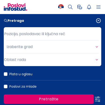
Pretraga
Pozicija, poslodavac ili ključna reč
Pozicija, poslodavac ili ključna reč
Izaberite grad
Grad
Oblast rada
Oblast rada
Plata u oglasu
Poslovi za mlade
Pretražite