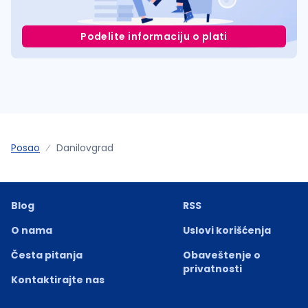
Podelite informaciju o plati
Posao
Danilovgrad
Blog
RSS
O nama
Uslovi korišćenja
Česta pitanja
Obaveštenje o
privatnosti
Kontaktirajte nas