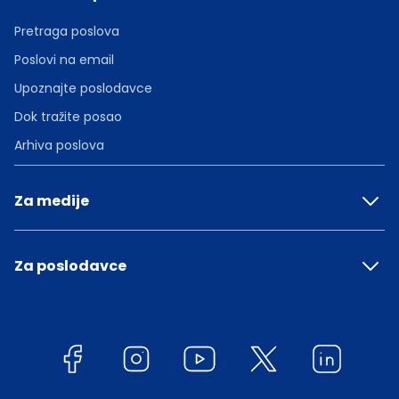
Pretraga poslova
Poslovi na email
Upoznajte poslodavce
Dok tražite posao
Arhiva poslova
Za medije
Za poslodavce