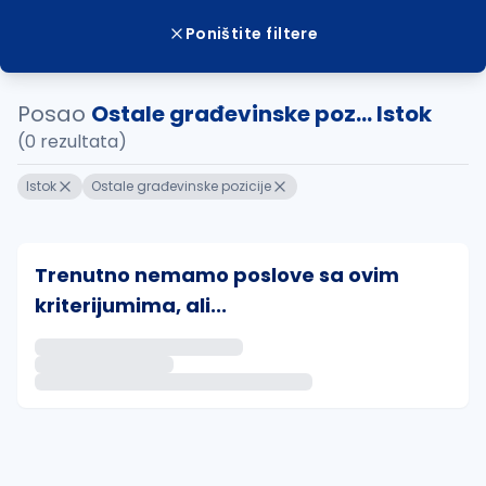
Poništite filtere
Posao
Ostale građevinske poz... Istok
(0 rezultata)
Istok
Ostale građevinske pozicije
Trenutno nemamo poslove sa ovim
kriterijumima, ali...
Ako sačuvate ovu pretragu, obavestićemo vas putem 
uvajte pretragu