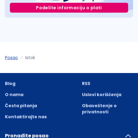
Podelite informaciju o plati
Posao
Istok
Blog
RSS
O nama
Uslovi korišćenja
Česta pitanja
Obaveštenje o
privatnosti
Kontaktirajte nas
Pronađite posao