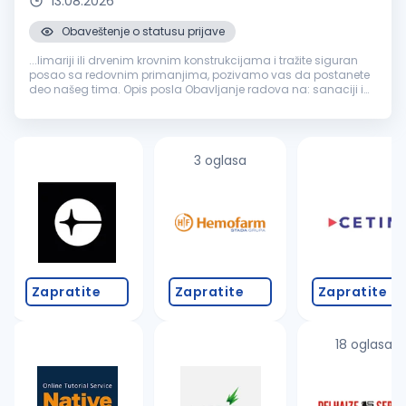
13.08.2026
Obaveštenje o statusu prijave
...limariji ili drvenim krovnim konstrukcijama i tražite siguran
posao sa redovnim primanjima, pozivamo vas da postanete
deo našeg tima. Opis posla Obavljanje radova na: sanaciji i
rekonstrukciji krovova izradi i montaži
građevinske
limarije
zameni oluka...
3 oglasa
Zapratite
Zapratite
Zapratite
18 oglasa