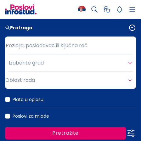
Pretraga
Pozicija, poslodavac ili ključna reč
Pozicija, poslodavac ili ključna reč
Izaberite grad
Grad
Oblast rada
Oblast rada
Plata u oglasu
Poslovi za mlade
Pretražite