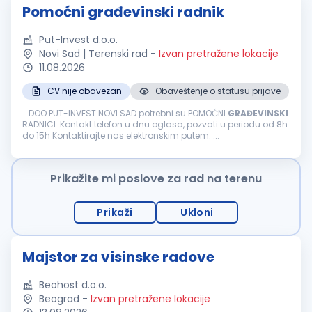
Pomoćni građevinski radnik
Put-Invest d.o.o.
Novi Sad | Terenski rad
-
Izvan pretražene lokacije
11.08.2026
CV nije obavezan
Obaveštenje o statusu prijave
...DOO PUT-INVEST NOVI SAD potrebni su POMOĆNI
GRAĐEVINSKI
RADNICI. Kontakt telefon u dnu oglasa, pozvati u periodu od 8h
do 15h Kontaktirajte nas elektronskim putem. ...
Prikažite mi poslove za rad na terenu
Prikaži
Ukloni
Majstor za visinske radove
Beohost d.o.o.
Beograd
-
Izvan pretražene lokacije