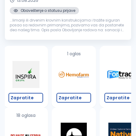
13.08.2026
Obaveštenje o statusu prijave
...limariji ili drvenim krovnim konstrukcijama i tražite siguran
posao sa redovnim primanjima, pozivamo vas da postanete
deo našeg tima. Opis posla Obavljanje radova na: sanaciji i
rekonstrukciji krovova izradi i montaži
građevinske
limarije
zameni oluka...
1 oglas
Zapratite
Zapratite
Zapratite
18 oglasa