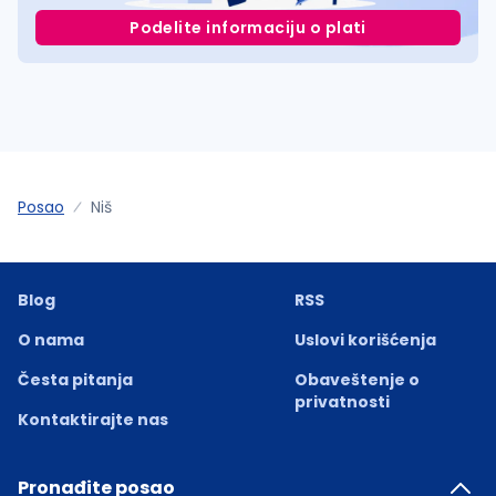
Podelite informaciju o plati
Posao
Niš
Blog
RSS
O nama
Uslovi korišćenja
Česta pitanja
Obaveštenje o
privatnosti
Kontaktirajte nas
Pronađite posao