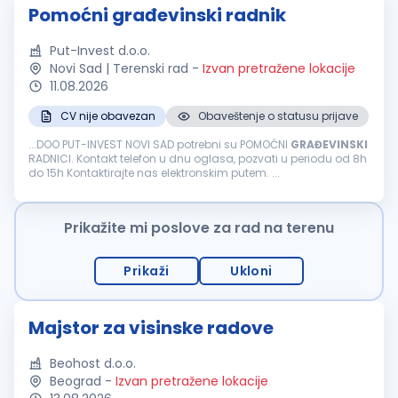
Pomoćni građevinski radnik
Put-Invest d.o.o.
Novi Sad | Terenski rad
-
Izvan pretražene lokacije
11.08.2026
CV nije obavezan
Obaveštenje o statusu prijave
...DOO PUT-INVEST NOVI SAD potrebni su POMOĆNI
GRAĐEVINSKI
RADNICI. Kontakt telefon u dnu oglasa, pozvati u periodu od 8h
do 15h Kontaktirajte nas elektronskim putem. ...
Prikažite mi poslove za rad na terenu
Prikaži
Ukloni
Majstor za visinske radove
Beohost d.o.o.
Beograd
-
Izvan pretražene lokacije