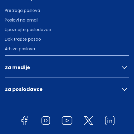
Pretraga poslova
Poslovi na email
Upoznajte poslodavce
Dok tražite posao
Arhiva poslova
Za medije
Za poslodavce