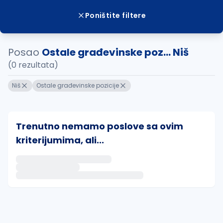
Poništite filtere
Posao
Ostale građevinske poz... Niš
(0 rezultata)
Niš
Ostale građevinske pozicije
Trenutno nemamo poslove sa ovim
kriterijumima, ali...
Ako sačuvate ovu pretragu, obavestićemo vas putem 
uvajte pretragu