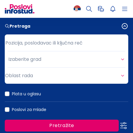
Pretraga
Pozicija, poslodavac ili ključna reč
Pozicija, poslodavac ili ključna reč
Izaberite grad
Grad
Oblast rada
Oblast rada
Plata u oglasu
Poslovi za mlade
Pretražite