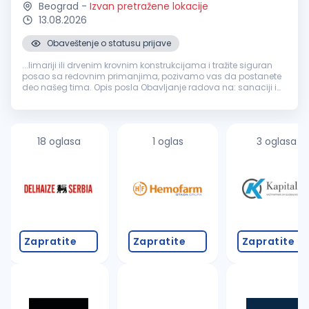
Beograd
-
Izvan pretražene lokacije
13.08.2026
Obaveštenje o statusu prijave
...limariji ili drvenim krovnim konstrukcijama i tražite siguran
posao sa redovnim primanjima, pozivamo vas da postanete
deo našeg tima. Opis posla Obavljanje radova na: sanaciji i
rekonstrukciji krovova izradi i montaži
građevinske
limarije
zameni oluka...
18 oglasa
1 oglas
3 oglasa
Zapratite
Zapratite
Zapratite