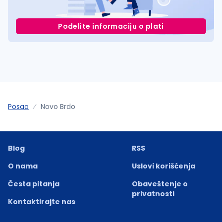
Podelite informaciju o plati
Posao
Novo Brdo
Blog
RSS
O nama
Uslovi korišćenja
Česta pitanja
Obaveštenje o
privatnosti
Kontaktirajte nas