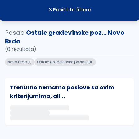
Poništite filtere
Posao
Ostale građevinske poz... Novo
Brdo
(0 rezultata)
Novo Brdo
Ostale građevinske pozicije
Trenutno nemamo poslove sa ovim
kriterijumima, ali...
Ako sačuvate ovu pretragu, obavestićemo vas putem 