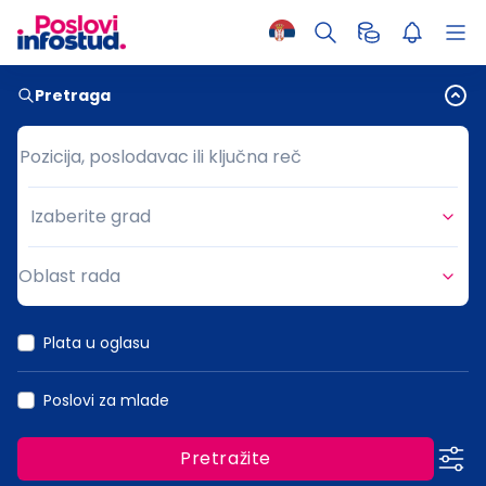
Pretraga
Pozicija, poslodavac ili ključna reč
Pozicija, poslodavac ili ključna reč
Izaberite grad
Grad
Oblast rada
Oblast rada
Plata u oglasu
Poslovi za mlade
Pretražite