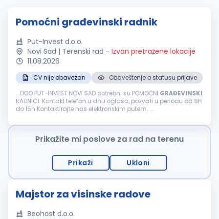
Pomoćni građevinski radnik
Put-Invest d.o.o.
Novi Sad | Terenski rad
-
Izvan pretražene lokacije
11.08.2026
CV nije obavezan
Obaveštenje o statusu prijave
...DOO PUT-INVEST NOVI SAD potrebni su POMOĆNI
GRAĐEVINSKI
RADNICI. Kontakt telefon u dnu oglasa, pozvati u periodu od 8h
do 15h Kontaktirajte nas elektronskim putem. ...
Prikažite mi poslove za rad na terenu
Prikaži
Ukloni
Majstor za visinske radove
Beohost d.o.o.