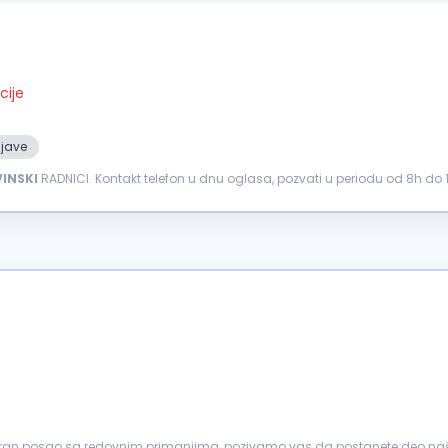
cije
ijave
INSKI
RADNICI. Kontakt telefon u dnu oglasa, pozvati u periodu od 8h do 1
iguran posao sa redovnim primanjima, pozivamo vas da postanete deo našeg tim