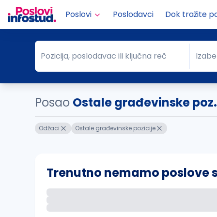
Poslovi
Poslodavci
Dok tražite p
Pozicija, poslodavac ili ključna reč
Izabe
Pozicija, poslodavac ili ključna reč
Grad
Posao
Ostale građevinske poz.
Odžaci
Ostale građevinske pozicije
Trenutno nemamo poslove sa 
Ako sačuvate ovu pretragu, obavestićemo va