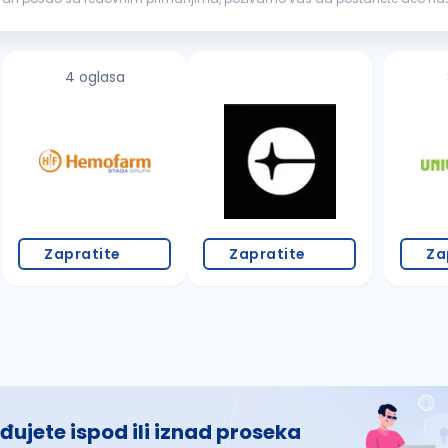
ije zameni oluka...
4 oglasa
Zapratite
Zapratite
Za
đujete ispod ili iznad proseka