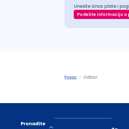
Unesite iznos plate i pog
Podelite informaciju o 
Posao
Odžaci
Pronađite