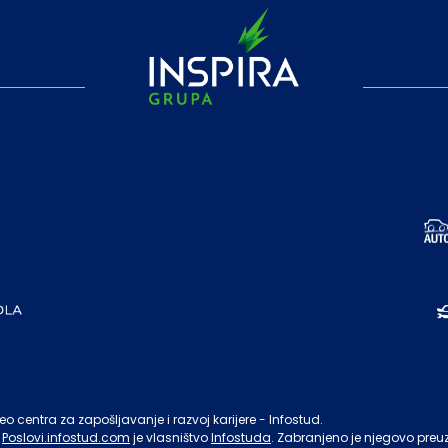
o centra za zapošljavanje i razvoj karijere - Infostud.
Poslovi.infostud.com
je vlasništvo
Infostuda
. Zabranjeno je njegovo preu