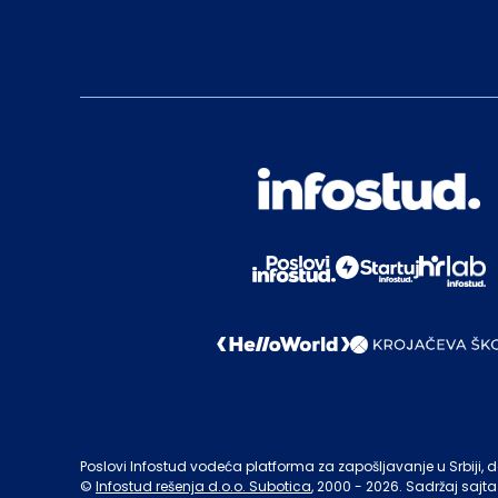
Poslovi Infostud vodeća platforma za zapošljavanje u Srbiji, de
©
Infostud rešenja d.o.o. Subotica
, 2000 -
2026
. Sadržaj sajta