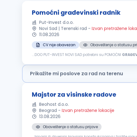
Pomoćni građevinski radnik
Put-Invest d.o.o.
Novi Sad | Terenski rad
-
Izvan pretražene loka
11.08.2026
CV nije obavezan
Obaveštenje o statusu pr
...DOO PUT-INVEST NOVI SAD potrebni su POMOĆNI
GRAĐEV
Prikažite mi poslove za rad na terenu
Majstor za visinske radove
Beohost d.o.o.
Beograd
-
Izvan pretražene lokacije
13.08.2026
Obaveštenje o statusu prijave
...limariji ili drvenim krovnim konstrukcijama i tražite s