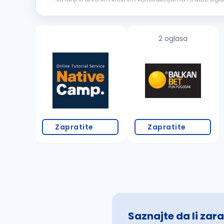
rekonstrukciji krovova izradi i montaži
građevinske
limar
2 oglasa
Zapratite
Zapratite
Saznajte da li zara