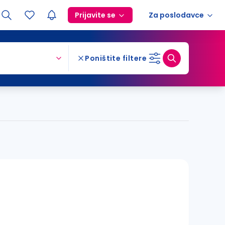
Prijavite se
Za poslodavce
Poništite filtere