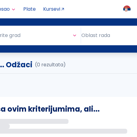
osao
Plate
Kursevi
Oblast rada
rite grad
Oblast rada
.. Odžaci
(0 rezultata)
ovim kriterijumima, ali...
s putem email-a kada se pojave novi poslovi.