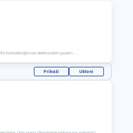
5h Kontaktirajte nas elektronskim putem. ...
Prikaži
Ukloni
a. Opis posla Obavljanje radova na: sanaciji i