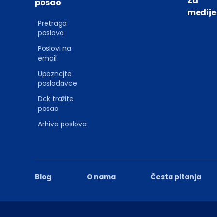
Za
posao
medije
Pretraga
poslova
Poslovi na
email
Upoznajte
poslodavce
Dok tražite
posao
Arhiva poslova
Blog
O nama
Česta pitanja