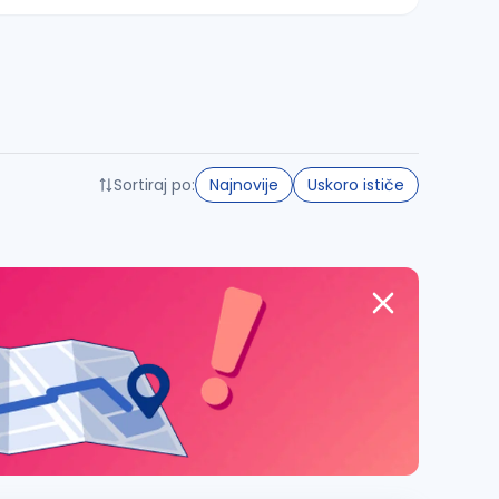
Sortiraj po:
Najnovije
Uskoro ističe