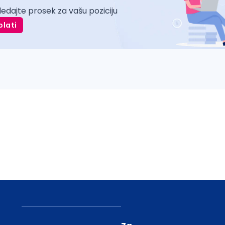
ledajte prosek za vašu poziciju
plati