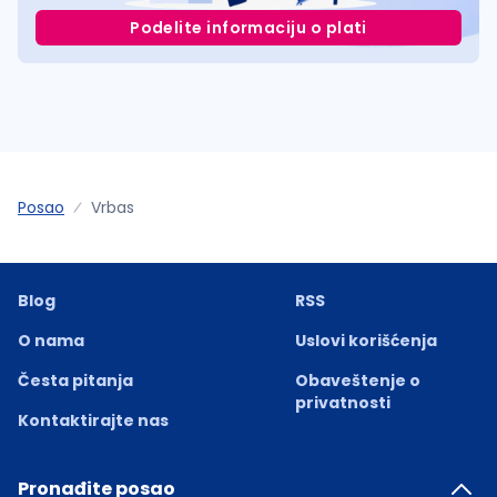
Podelite informaciju o plati
Posao
Vrbas
Blog
RSS
O nama
Uslovi korišćenja
Česta pitanja
Obaveštenje o
privatnosti
Kontaktirajte nas
Pronađite posao