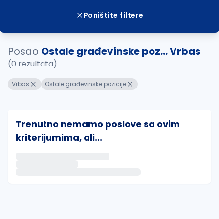
Poništite filtere
Posao
Ostale građevinske poz... Vrbas
(0 rezultata)
Vrbas
Ostale građevinske pozicije
Trenutno nemamo poslove sa ovim
kriterijumima, ali...
Ako sačuvate ovu pretragu, obavestićemo vas putem 
uvajte pretragu