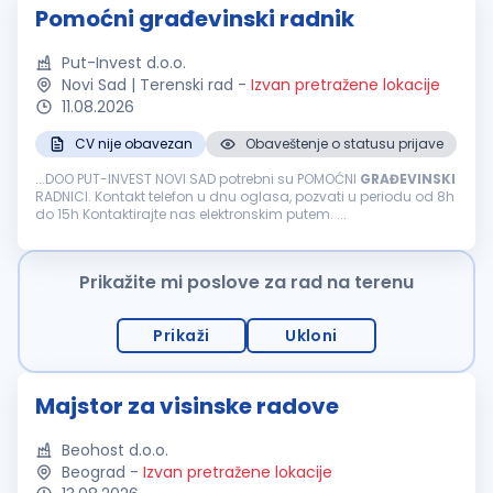
Pomoćni građevinski radnik
Put-Invest d.o.o.
Novi Sad | Terenski rad
-
Izvan pretražene lokacije
11.08.2026
CV nije obavezan
Obaveštenje o statusu prijave
...DOO PUT-INVEST NOVI SAD potrebni su POMOĆNI
GRAĐEVINSKI
RADNICI. Kontakt telefon u dnu oglasa, pozvati u periodu od 8h
do 15h Kontaktirajte nas elektronskim putem. ...
Prikažite mi poslove za rad na terenu
Prikaži
Ukloni
Majstor za visinske radove
Beohost d.o.o.
Beograd
-
Izvan pretražene lokacije