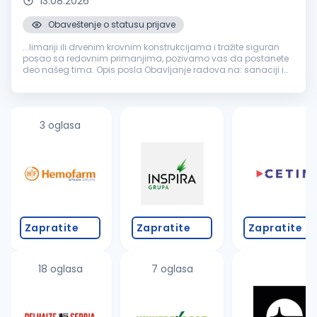
13.08.2026
Obaveštenje o statusu prijave
...limariji ili drvenim krovnim konstrukcijama i tražite siguran
posao sa redovnim primanjima, pozivamo vas da postanete
deo našeg tima. Opis posla Obavljanje radova na: sanaciji i
rekonstrukciji krovova izradi i montaži
građevinske
limarije
zameni oluka...
3 oglasa
Zapratite
Zapratite
Zapratite
18 oglasa
7 oglasa