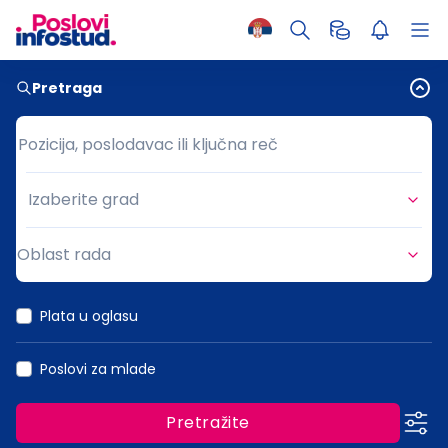
Pretraga
Pozicija, poslodavac ili ključna reč
Pozicija, poslodavac ili ključna reč
Izaberite grad
Grad
Oblast rada
Oblast rada
Plata u oglasu
Poslovi za mlade
Pretražite