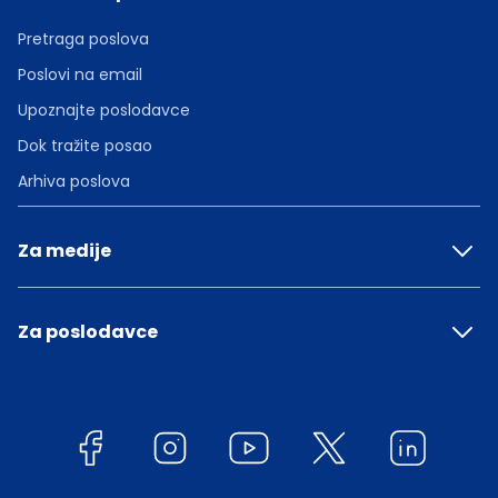
Pretraga poslova
Poslovi na email
Upoznajte poslodavce
Dok tražite posao
Arhiva poslova
Za medije
Za poslodavce