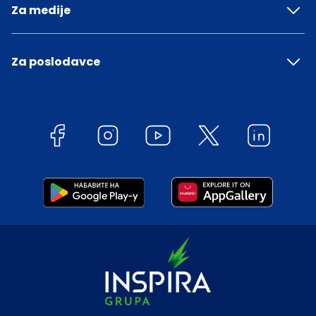
Za medije
Za poslodavce