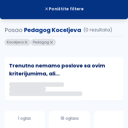
Poništite filtere
Posao
Pedagog Koceljeva
(0 rezultata)
Koceljeva
Pedagog
Trenutno nemamo poslove sa ovim
kriterijumima, ali...
Ako sačuvate ovu pretragu, obavestićemo vas putem 
uvajte pretragu
1 oglas
18 oglasa