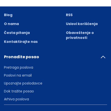
Blog
RSS
O nama
Uslovi korišćenja
Česta pitanja
Obaveštenje o
privatnosti
Kontaktirajte nas
Pronađite posao
Pretraga poslova
Poslovi na email
Upoznajte poslodavce
Dok tražite posao
Arhiva poslova