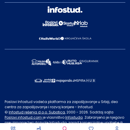
Poslovi Infostud vodeća platforma za zapošljavanje u Srbiji, deo
centra za zapošljavanje i razvoj karijere - Infostud.
©
Infostud rešenja d.o.o. Subotica
, 2000 -
2026
. Sadržaj sajta
Poslovi.infostud.com
je vlasništvo
Infostuda
. Zabranjeno je njegovo
preuzimanje bez dozvole
Infostuda
, zarad komercijalne upotrebe ili
u druge svrhe, osim za lične potrebe posetilaca sajta.
Uslovi