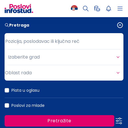
Pretraga
Pozicija, poslodavac ili ključna reč
Pozicija, poslodavac ili ključna reč
Izaberite grad
Grad
Oblast rada
Oblast rada
Plata u oglasu
Poslovi za mlade
Pretražite