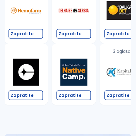
Takođe možete da:
proverite pravopisne greške (koristite č, ć, š, đ, ž,
povećajte radijus za odabrani grad
promenite odabrane filtere pretrage
Zapratite
Zapratite
Zapratite
3 oglasa
Zapratite
Zapratite
Zapratite