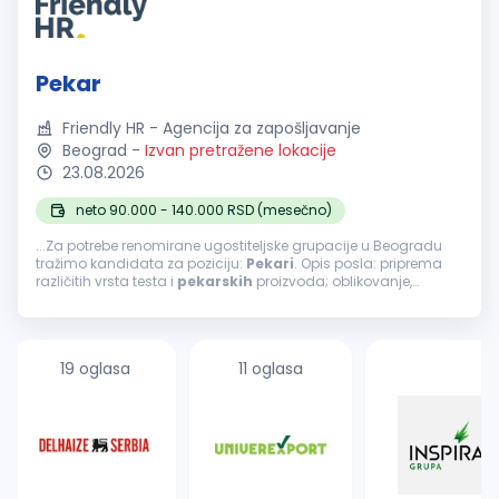
Pekar
Friendly HR - Agencija za zapošljavanje
Beograd
-
Izvan pretražene lokacije
23.08.2026
neto 90.000 - 140.000 RSD (mesečno)
...Za potrebe renomirane ugostiteljske grupacije u Beogradu
tražimo kandidata za poziciju:
Pekari
. Opis posla: priprema
različitih vrsta testa i
pekarskih
proizvoda; oblikovanje,
fermentacija i pečenje proizvoda; priprema proizvoda prema
definisanim...
19 oglasa
11 oglasa