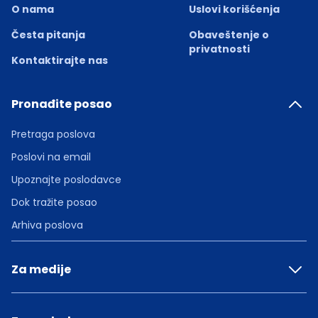
O nama
Uslovi korišćenja
Česta pitanja
Obaveštenje o
privatnosti
Kontaktirajte nas
Pronađite posao
Pretraga poslova
Poslovi na email
Upoznajte poslodavce
Dok tražite posao
Arhiva poslova
Za medije