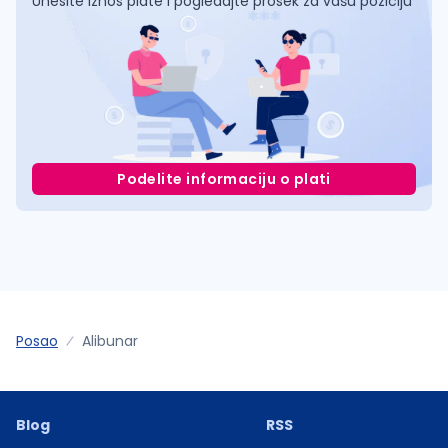
Unesite iznos plate i pogledajte prosek za vašu poziciju
Podelite informaciju o plati
Posao
Alibunar
Blog
RSS