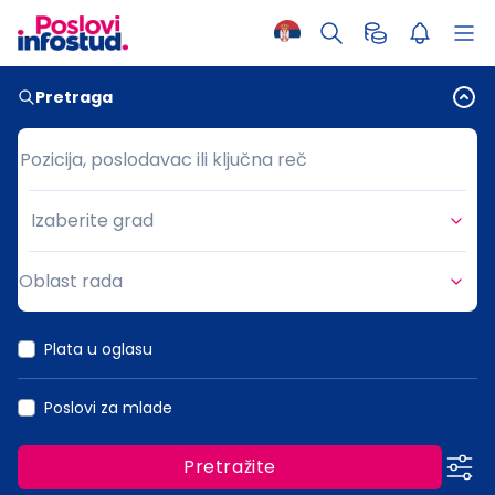
Pretraga
Pozicija, poslodavac ili ključna reč
Pozicija, poslodavac ili ključna reč
Izaberite grad
Grad
Oblast rada
Oblast rada
Plata u oglasu
Poslovi za mlade
Pretražite