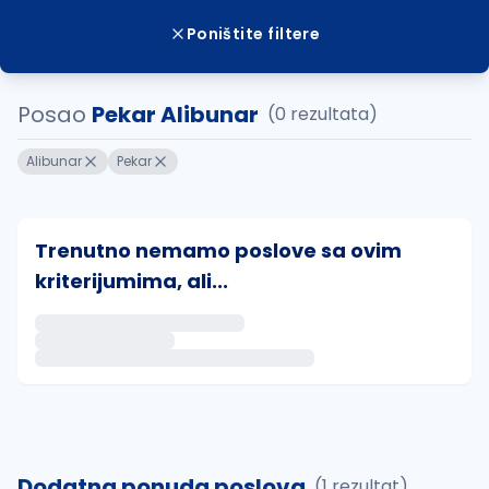
Poništite filtere
Posao
Pekar Alibunar
(0 rezultata)
Alibunar
Pekar
Trenutno nemamo poslove sa ovim
kriterijumima, ali...
Ako sačuvate ovu pretragu, obavestićemo vas putem 
uvajte pretragu
Dodatna ponuda poslova
(1 rezultat)