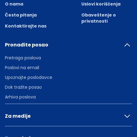
O nama
Uslovi korišćenja
Česta pitanja
Obaveštenje o
privatnosti
Kontaktirajte nas
Pronađite posao
Pretraga poslova
Poslovi na email
Upoznajte poslodavce
Dok tražite posao
Arhiva poslova
Za medije