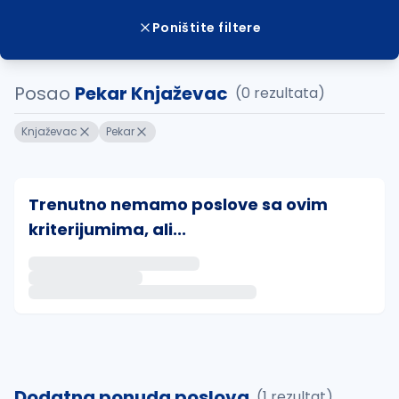
Poništite filtere
Posao
Pekar Knjaževac
(0 rezultata)
Knjaževac
Pekar
Trenutno nemamo poslove sa ovim
kriterijumima, ali...
Ako sačuvate ovu pretragu, obavestićemo vas putem 
uvajte pretragu
Dodatna ponuda poslova
(1 rezultat)