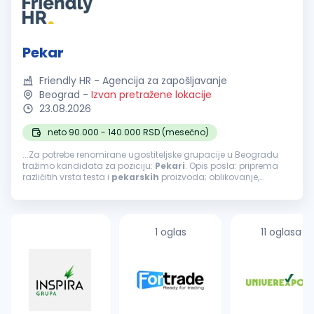
Pekar
Friendly HR - Agencija za zapošljavanje
Beograd
-
Izvan pretražene lokacije
23.08.2026
neto 90.000 - 140.000 RSD (mesečno)
...Za potrebe renomirane ugostiteljske grupacije u Beogradu
tražimo kandidata za poziciju:
Pekari
. Opis posla: priprema
različitih vrsta testa i
pekarskih
proizvoda; oblikovanje,
fermentacija i pečenje proizvoda; priprema proizvoda prema
definisanim...
1 oglas
11 oglasa