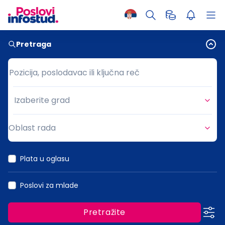
Pretraga
Pozicija, poslodavac ili ključna reč
Pozicija, poslodavac ili ključna reč
Izaberite grad
Grad
Oblast rada
Oblast rada
Plata u oglasu
Poslovi za mlade
Pretražite