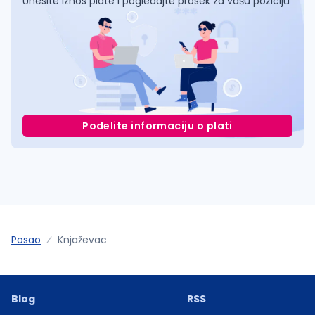
Unesite iznos plate i pogledajte prosek za vašu poziciju
Podelite informaciju o plati
Posao
Knjaževac
Blog
RSS