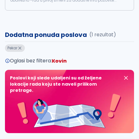
obavezno -rad u prvoj smeni Za dodatne info pozovite...
Dodatna ponuda poslova
(1 rezultat)
Pekar
Oglasi bez filtera:
Kovin
Poslovi koji slede udaljeni su od željene
lokacije rada koju ste naveli prilikom
pretrage.