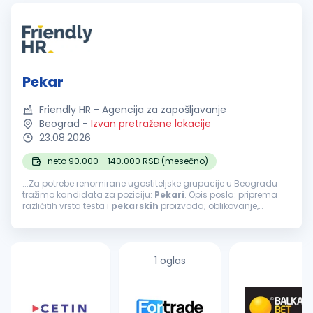
Pekar
Friendly HR - Agencija za zapošljavanje
Beograd
-
Izvan pretražene lokacije
23.08.2026
neto 90.000 - 140.000 RSD (mesečno)
...Za potrebe renomirane ugostiteljske grupacije u Beogradu
tražimo kandidata za poziciju:
Pekari
. Opis posla: priprema
različitih vrsta testa i
pekarskih
proizvoda; oblikovanje,
fermentacija i pečenje proizvoda; priprema proizvoda prema
definisanim...
1 oglas