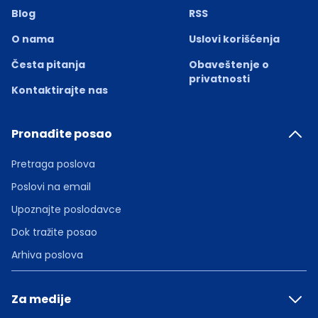
Blog
RSS
O nama
Uslovi korišćenja
Česta pitanja
Obaveštenje o
privatnosti
Kontaktirajte nas
Pronađite posao
Pretraga poslova
Poslovi na email
Upoznajte poslodavce
Dok tražite posao
Arhiva poslova
Za medije