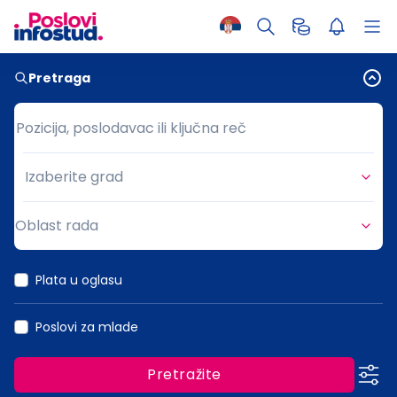
Pretraga
Pozicija, poslodavac ili ključna reč
Pozicija, poslodavac ili ključna reč
Izaberite grad
Grad
Oblast rada
Oblast rada
Plata u oglasu
Poslovi za mlade
Pretražite