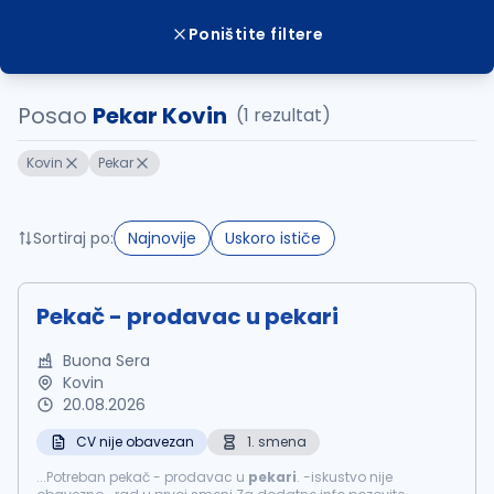
Poništite filtere
Posao
Pekar Kovin
(1 rezultat)
Kovin
Pekar
Sortiraj po:
Najnovije
Uskoro ističe
Pekač - prodavac u pekari
Buona Sera
Kovin
20.08.2026
CV nije obavezan
1. smena
...Potreban pekač - prodavac u
pekari
. -iskustvo nije