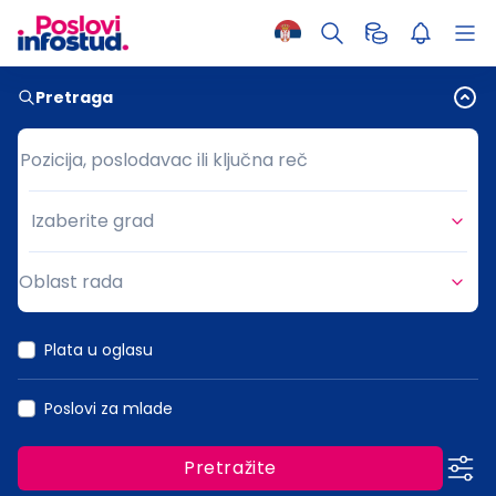
Pretraga
Pozicija, poslodavac ili ključna reč
Pozicija, poslodavac ili ključna reč
Izaberite grad
Grad
Oblast rada
Oblast rada
Plata u oglasu
Poslovi za mlade
Pretražite