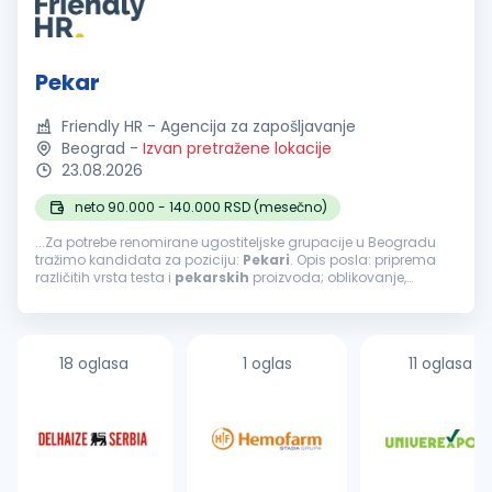
Pekar
Friendly HR - Agencija za zapošljavanje
Beograd
-
Izvan pretražene lokacije
23.08.2026
neto 90.000 - 140.000 RSD (mesečno)
...Za potrebe renomirane ugostiteljske grupacije u Beogradu
tražimo kandidata za poziciju:
Pekari
. Opis posla: priprema
različitih vrsta testa i
pekarskih
proizvoda; oblikovanje,
fermentacija i pečenje proizvoda; priprema proizvoda prema
definisanim...
18 oglasa
1 oglas
11 oglasa