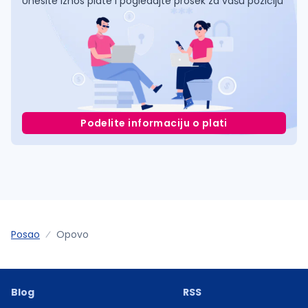
Unesite iznos plate i pogledajte prosek za vašu poziciju
Podelite informaciju o plati
Posao
Opovo
Blog
RSS