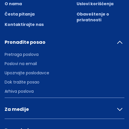
O nama
Uslovi korišćenja
Česta pitanja
Obaveštenje o
privatnosti
Kontaktirajte nas
Pronađite posao
Pretraga poslova
Poslovi na email
Upoznajte poslodavce
Dok tražite posao
Arhiva poslova
Za medije