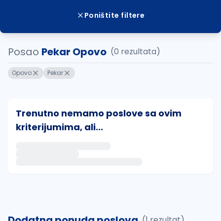
Poništite filtere
Posao
Pekar Opovo
(0 rezultata)
Opovo
Pekar
Trenutno nemamo poslove sa ovim
kriterijumima, ali...
Ako sačuvate ovu pretragu, obavestićemo vas putem 
uvajte pretragu
Dodatna ponuda poslova
(1 rezultat)