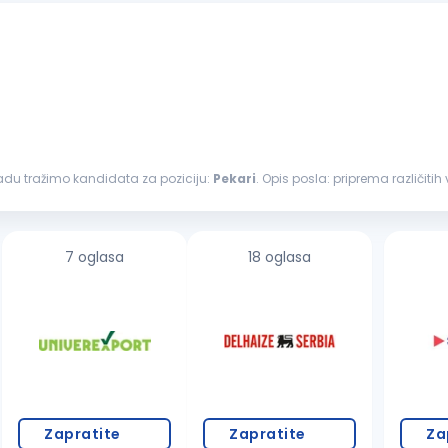
radu tražimo kandidata za poziciju:
Pekari
. Opis posla: priprema različ
a; priprema proizvoda prema definisanim...
7 oglasa
18 oglasa
Zapratite
Zapratite
Za