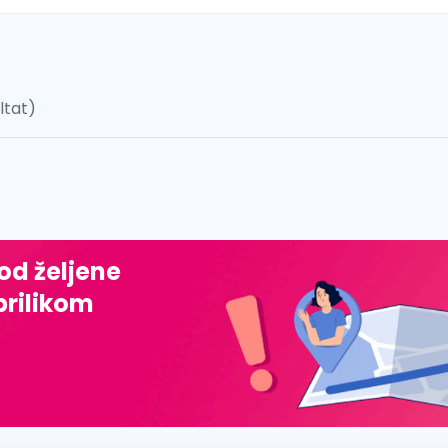
ultat)
 š, đ, ž, dž)
 od željene
prilikom