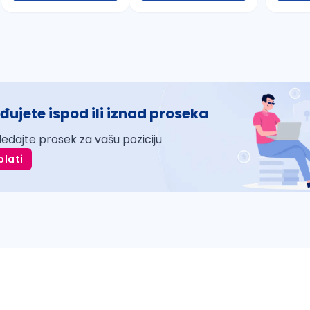
đujete ispod ili iznad proseka
ledajte prosek za vašu poziciju
plati