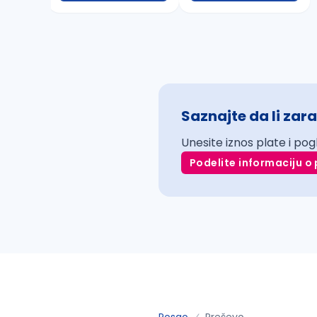
Saznajte da li zara
Unesite iznos plate i pog
Podelite informaciju o 
Posao
Preševo