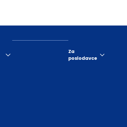
Za
poslodavce