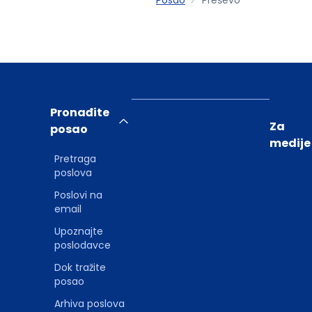
Pronađite
Za
posao
medije
Pretraga
poslova
Poslovi na
email
Upoznajte
poslodavce
Dok tražite
posao
Arhiva poslova