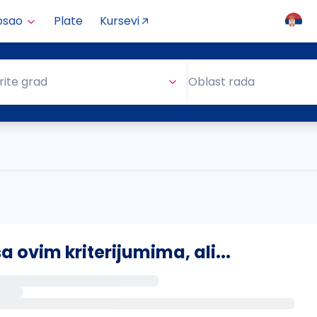
osao
Plate
Kursevi
Oblast rada
rite grad
Oblast rada
ovim kriterijumima, ali...
s putem email-a kada se pojave novi poslovi.