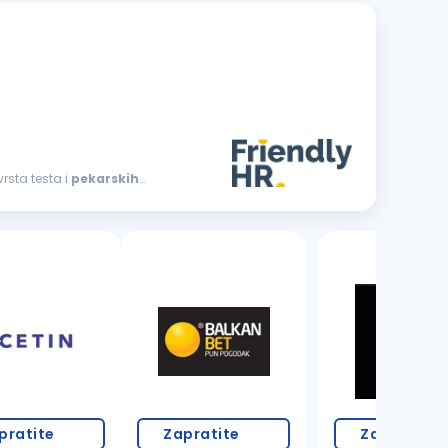
itih vrsta testa i
pekarskih
pratite
Zapratite
Zapratite