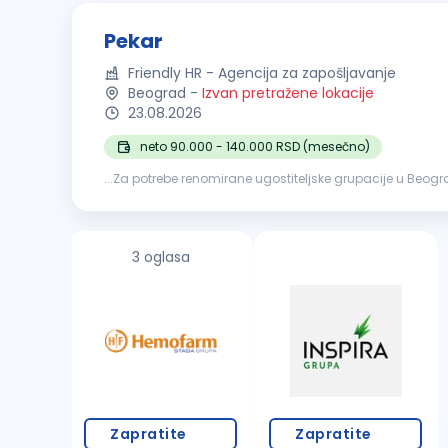
Pekar
Friendly HR - Agencija za zapošljavanje
Beograd
-
Izvan pretražene lokacije
23.08.2026
neto 90.000 - 140.000 RSD (mesečno)
...Za potrebe renomirane ugostiteljske grupacije u Beog
proizvoda; oblikovanje, fermentacija i pečenje proizvod
3 oglasa
Zapratite
Zapratite