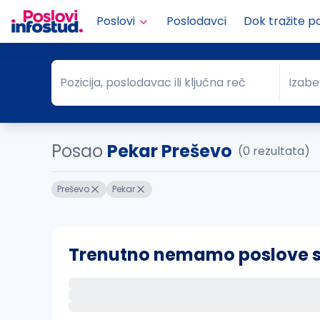
Poslovi
Poslodavci
Dok tražite p
Pozicija, poslodavac ili ključna reč
Izabe
Pozicija, poslodavac ili ključna reč
Grad
Posao
Pekar Preševo
(0 rezultata)
Preševo
Pekar
Trenutno nemamo poslove sa 
Ako sačuvate ovu pretragu, obavestićemo va