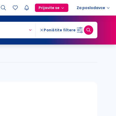
Prijavite se
Za poslodavce
Poništite filtere