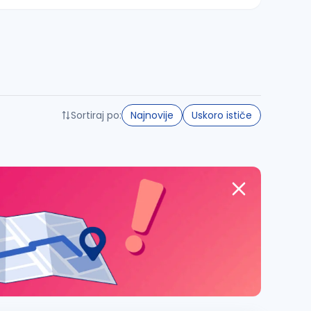
Sortiraj po:
Najnovije
Uskoro ističe