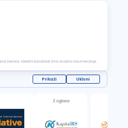
ckend servisa. Idealni kandidat ima snažno razumevanje
Prikaži
Ukloni
3 oglasa
1 oglas