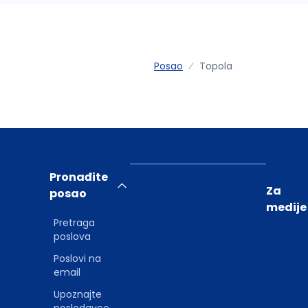
Posao
Topola
Pronađite
Za
posao
medije
Pretraga
poslova
Poslovi na
email
Upoznajte
poslodavce