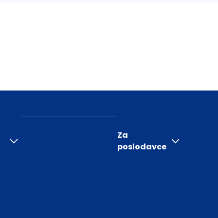
Za
poslodavce