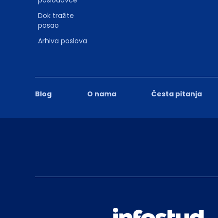
Dok tražite
posao
Arhiva poslova
Blog
O nama
Česta pitanja