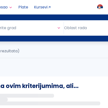
osao
Plate
Kursevi
Oblast rada
rite grad
Oblast rada
 rezultata)
ovim kriterijumima, ali...
s putem email-a kada se pojave novi poslovi.