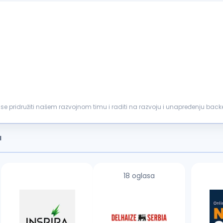
se pridružiti našem razvojnom timu i raditi na razvoju i unapređenju ba
ada...
a
18 oglasa