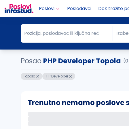
Poslovi
Poslodavci
Dok tražite p
Pozicija, poslodavac ili ključna reč
Izabe
Pozicija, poslodavac ili ključna reč
Grad
Posao
PHP Developer Topola
(0
Topola
PHP Developer
Trenutno nemamo poslove sa 
Ako sačuvate ovu pretragu, obavestićemo va