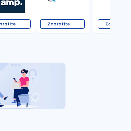
pratite
Zapratite
Zapratite