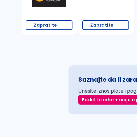
Zapratite
Zapratite
Saznajte da li zara
Unesite iznos plate i pog
Podelite informaciju o 