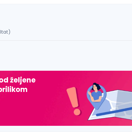
ultat)
 š, đ, ž, dž)
 od željene
prilikom