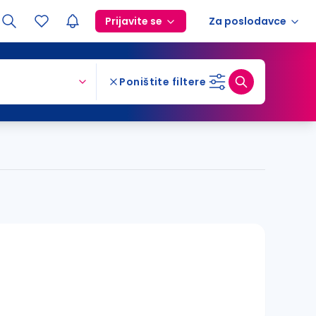
Prijavite se
Za poslodavce
Poništite filtere