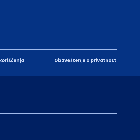
 korišćenja
Obaveštenje o privatnosti