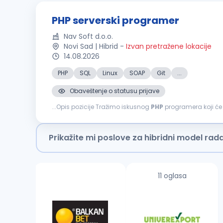
PHP serverski programer
Nav Soft d.o.o.
Novi Sad | Hibrid
-
Izvan pretražene lokacije
14.08.2026
PHP
SQL
Linux
SOAP
Git
...
Obaveštenje o statusu prijave
...Opis pozicije Tražimo iskusnog
PHP
programera koji će 
programiranja, serverske arhitekture, internet protokola, r
Prikažite mi poslove za hibridni model rad
11 oglasa