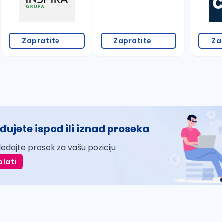
Zapratite
Zapratite
Za
đujete ispod ili iznad proseka
ledajte prosek za vašu poziciju
plati