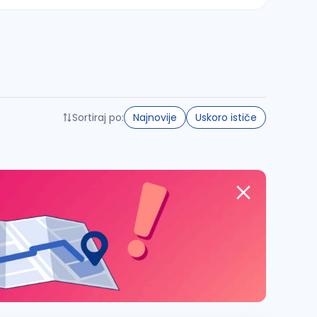
Sortiraj po:
Najnovije
Uskoro ističe