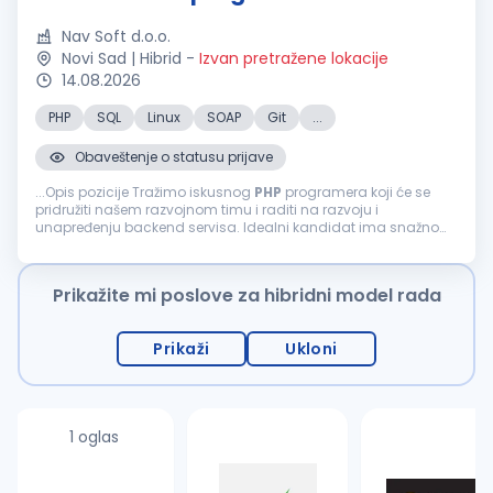
Nav Soft d.o.o.
Novi Sad | Hibrid
-
Izvan pretražene lokacije
14.08.2026
PHP
SQL
Linux
SOAP
Git
...
Obaveštenje o statusu prijave
...Opis pozicije Tražimo iskusnog
PHP
programera koji će se
pridružiti našem razvojnom timu i raditi na razvoju i
unapređenju backend servisa. Idealni kandidat ima snažno
razumevanje programiranja, serverske arhitekture, internet
protokola, rada...
Prikažite mi poslove za hibridni model rada
Prikaži
Ukloni
1 oglas