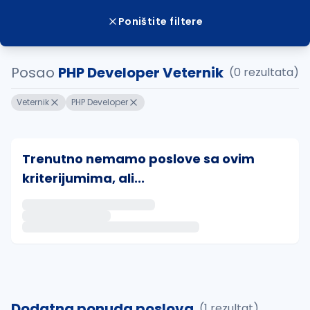
Poništite filtere
Posao
PHP Developer Veternik
(0 rezultata)
Veternik
PHP Developer
Trenutno nemamo poslove sa ovim
kriterijumima, ali...
Ako sačuvate ovu pretragu, obavestićemo vas putem 
uvajte pretragu
Dodatna ponuda poslova
(1 rezultat)