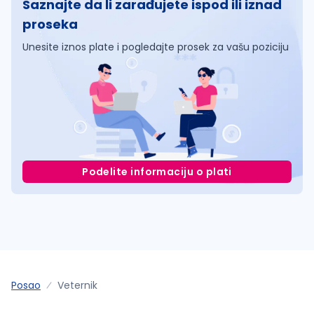
Saznajte da li zarađujete ispod ili iznad
proseka
Unesite iznos plate i pogledajte prosek za vašu poziciju
Podelite informaciju o plati
Posao
Veternik