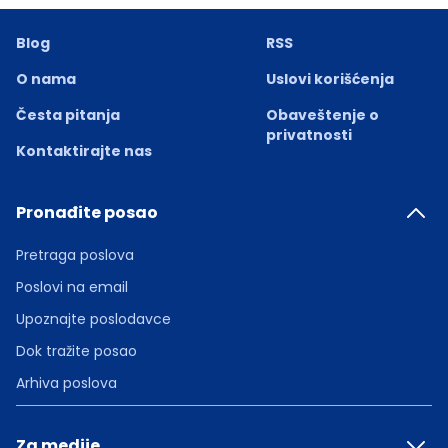
Blog
RSS
O nama
Uslovi korišćenja
Česta pitanja
Obaveštenje o
privatnosti
Kontaktirajte nas
Pronađite posao
Pretraga poslova
Poslovi na email
Upoznajte poslodavce
Dok tražite posao
Arhiva poslova
Za medije