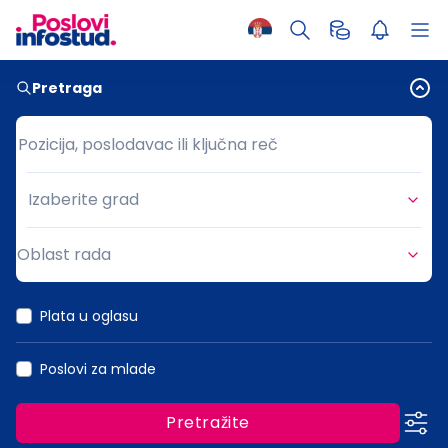
Pretraga
Pozicija, poslodavac ili ključna reč
Pozicija, poslodavac ili ključna reč
Izaberite grad
Grad
Oblast rada
Oblast rada
Plata u oglasu
Poslovi za mlade
Pretražite