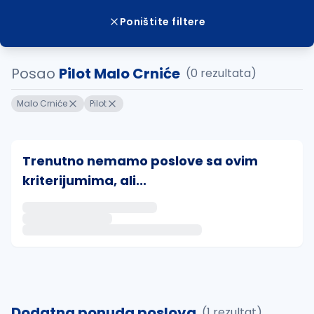
Poništite filtere
Posao
Pilot Malo Crniće
(0 rezultata)
Malo Crniće
Pilot
Trenutno nemamo poslove sa ovim
kriterijumima, ali...
Ako sačuvate ovu pretragu, obavestićemo vas putem 
uvajte pretragu
Dodatna ponuda poslova
(1 rezultat)