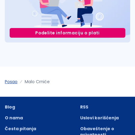
Podelite informaciju o plati
Posao
Malo Crniće
Blog
RSS
O nama
Uslovi korišćenja
Česta pitanja
Obaveštenje o
privatnosti