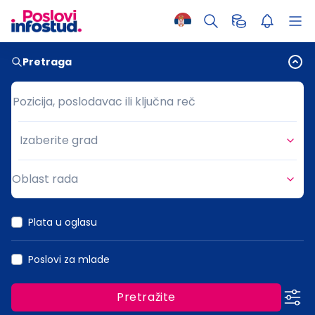
Pretraga
Pozicija, poslodavac ili ključna reč
Pozicija, poslodavac ili ključna reč
Izaberite grad
Grad
Oblast rada
Oblast rada
Plata u oglasu
Poslovi za mlade
Pretražite