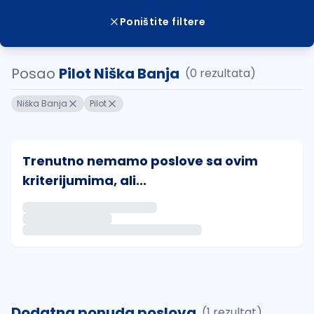
Poništite filtere
Posao
Pilot Niška Banja
(0 rezultata)
Niška Banja
Pilot
Trenutno nemamo poslove sa ovim
kriterijumima, ali...
Ako sačuvate ovu pretragu, obavestićemo vas putem 
uvajte pretragu
Dodatna ponuda poslova
(1 rezultat)