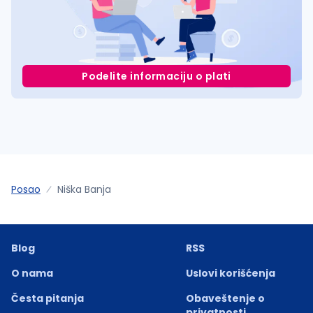
Podelite informaciju o plati
Posao
Niška Banja
Blog
RSS
O nama
Uslovi korišćenja
Česta pitanja
Obaveštenje o
privatnosti