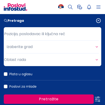
Pretraga
Pozicija, poslodavac ili ključna reč
Pozicija, poslodavac ili ključna reč
Izaberite grad
Grad
Oblast rada
Oblast rada
Plata u oglasu
Poslovi za mlade
Pretražite