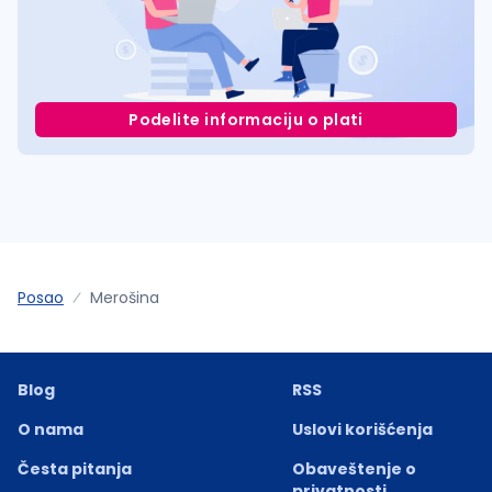
Podelite informaciju o plati
Posao
Merošina
Blog
RSS
O nama
Uslovi korišćenja
Česta pitanja
Obaveštenje o
privatnosti