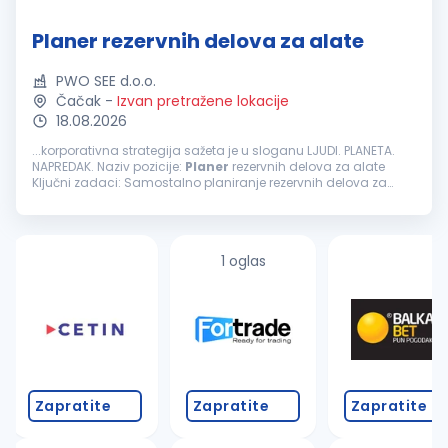
Planer rezervnih delova za alate
PWO SEE d.o.o.
Čačak
-
Izvan pretražene lokacije
18.08.2026
...korporativna strategija sažeta je u sloganu LJUDI. PLANETA.
NAPREDAK. Naziv pozicije:
Planer
rezervnih delova za alate
Ključni zadaci: Samostalno planiranje rezervnih delova za
alate na osnovu potreba
proizvodnje
. Definisanje količina
rezervnih delova...
1 oglas
Zapratite
Zapratite
Zapratite