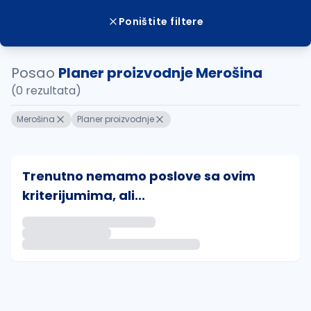
Poništite filtere
Posao
Planer proizvodnje Merošina
(0 rezultata)
Merošina
Planer proizvodnje
Trenutno nemamo poslove sa ovim
kriterijumima, ali...
Ako sačuvate ovu pretragu, obavestićemo vas putem 
uvajte pretragu