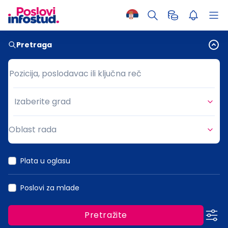
Pretraga
Pozicija, poslodavac ili ključna reč
Pozicija, poslodavac ili ključna reč
Izaberite grad
Grad
Oblast rada
Oblast rada
Plata u oglasu
Poslovi za mlade
Pretražite