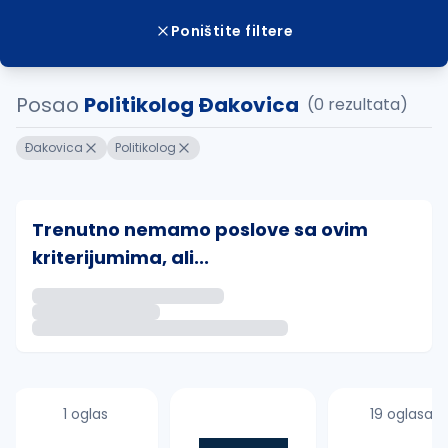
Poništite filtere
Posao
Politikolog Ðakovica
(0 rezultata)
Ðakovica
Politikolog
Trenutno nemamo poslove sa ovim
kriterijumima, ali...
Ako sačuvate ovu pretragu, obavestićemo vas putem 
uvajte pretragu
1 oglas
19 oglasa