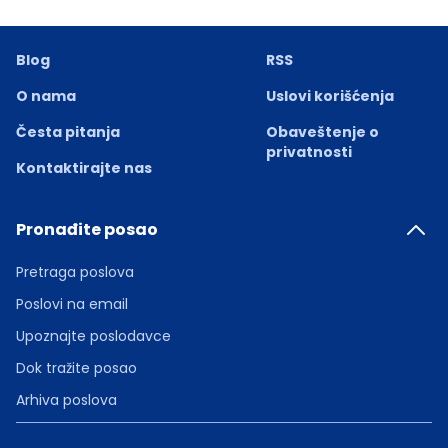
Blog
RSS
O nama
Uslovi korišćenja
Česta pitanja
Obaveštenje o
privatnosti
Kontaktirajte nas
Pronađite posao
Pretraga poslova
Poslovi na email
Upoznajte poslodavce
Dok tražite posao
Arhiva poslova