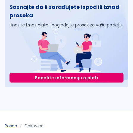
Saznajte da li zarađujete ispod ili iznad
proseka
Unesite iznos plate i pogledajte prosek za vašu poziciju
Podelite informaciju o plati
Posao
Ðakovica