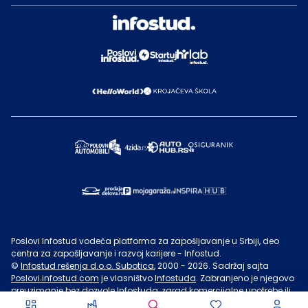
Poslovi Infostud vodeća platforma za zapošljavanje u Srbiji, deo
centra za zapošljavanje i razvoj karijere - Infostud.
©
Infostud rešenja d.o.o. Subotica
, 2000 -
2026
. Sadržaj sajta
Poslovi.infostud.com
je vlasništvo
Infostuda
. Zabranjeno je njegovo
preuzimanje bez dozvole
Infostuda
, zarad komercijalne upotrebe ili
u druge svrhe, osim za lične potrebe posetilaca sajta.
Uslovi