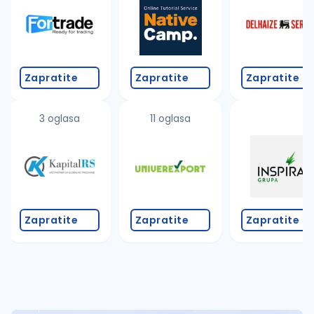
Takođe možete da:
proverite pravopisne greške (koristite č, ć, š, đ, ž,
povećajte radijus za odabrani grad
promenite odabrane filtere pretrage
Zapratite
Zapratite
Zapratite
3 oglasa
11 oglasa
Zapratite
Zapratite
Zapratite