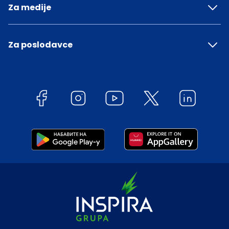
Za medije
Za poslodavce