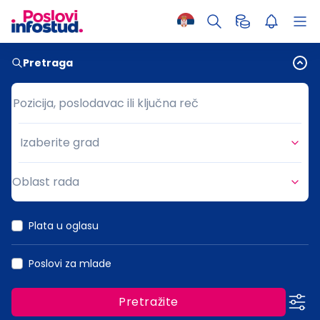
Pretraga
Pozicija, poslodavac ili ključna reč
Pozicija, poslodavac ili ključna reč
Izaberite grad
Grad
Oblast rada
Oblast rada
Plata u oglasu
Poslovi za mlade
Pretražite