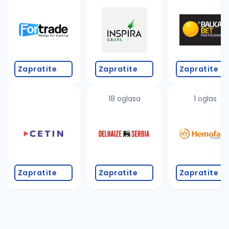
Takođe možete da:
proverite pravopisne greške (koristite č, ć, š, đ, ž,
povećajte radijus za odabrani grad
promenite odabrane filtere pretrage
Zapratite
Zapratite
Zapratite
18 oglasa
1 oglas
Zapratite
Zapratite
Zapratite