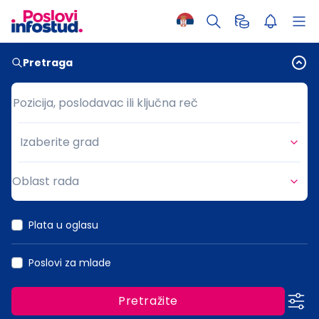
Pretraga
Pozicija, poslodavac ili ključna reč
Pozicija, poslodavac ili ključna reč
Izaberite grad
Grad
Oblast rada
Oblast rada
Plata u oglasu
Poslovi za mlade
Pretražite