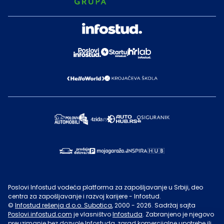
Poslovi Infostud vodeća platforma za zapošljavanje u Srbiji, deo
centra za zapošljavanje i razvoj karijere - Infostud.
©
Infostud rešenja d.o.o. Subotica
, 2000 -
2026
. Sadržaj sajta
Poslovi.infostud.com
je vlasništvo
Infostuda
. Zabranjeno je njegovo
preuzimanje bez dozvole
Infostuda
, zarad komercijalne upotrebe ili