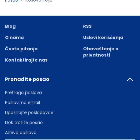
Blog
RSS
O nama
Uslovi korišćenja
Česta pitanja
Obaveštenje o
privatnosti
Kontaktirajte nas
Pronađite posao
Pretraga poslova
Poslovi na email
Upoznajte poslodavce
Dok tražite posao
Arhiva poslova