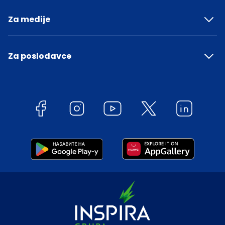
Za medije
Za poslodavce