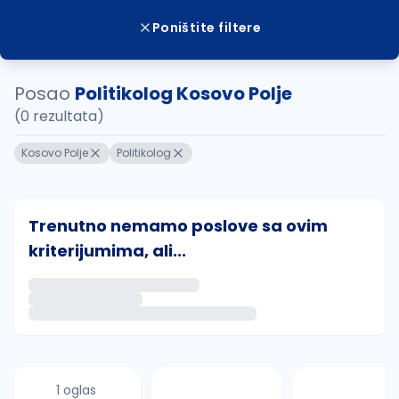
Poništite filtere
Posao
Politikolog Kosovo Polje
(0 rezultata)
Kosovo Polje
Politikolog
Trenutno nemamo poslove sa ovim
kriterijumima, ali...
Ako sačuvate ovu pretragu, obavestićemo vas putem 
uvajte pretragu
1 oglas