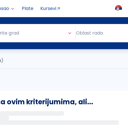
osao
Plate
Kursevi
Oblast rada
rite grad
Oblast rada
a)
ovim kriterijumima, ali...
s putem email-a kada se pojave novi poslovi.