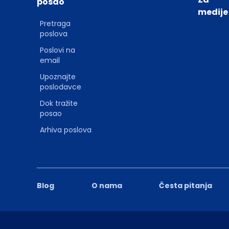
posao
medije
Pretraga
poslova
Poslovi na
email
Upoznajte
poslodavce
Dok tražite
posao
Arhiva poslova
Blog
O nama
Česta pitanja