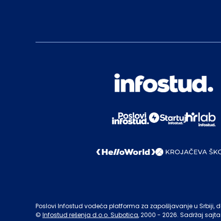
Poslovi Infostud vodeća platforma za zapošljavanje u Srbiji, de
©
Infostud rešenja d.o.o. Subotica
, 2000 -
2026
. Sadržaj sajta