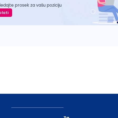
ledajte prosek za vašu poziciju
plati
Za