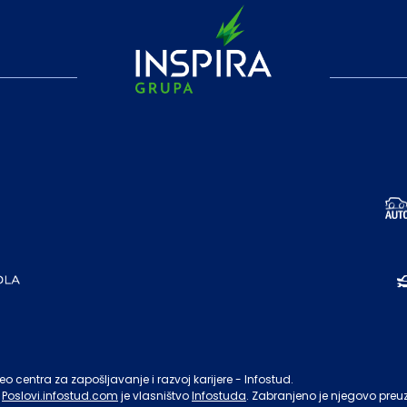
o centra za zapošljavanje i razvoj karijere - Infostud.
Poslovi.infostud.com
je vlasništvo
Infostuda
. Zabranjeno je njegovo preu