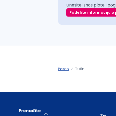
Unesite iznos plate i pog
Podelite informaciju o 
Posao
Tutin
Pronađite
Za