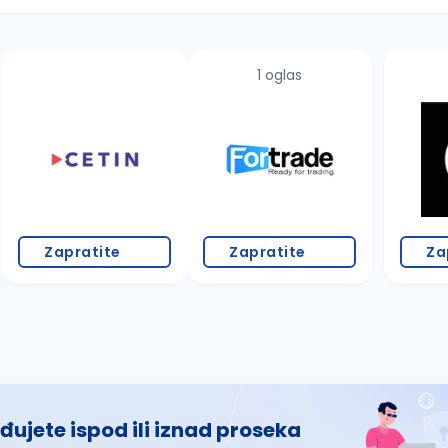
1 oglas
 š, đ, ž, dž)
Zapratite
Zapratite
Za
đujete ispod ili iznad proseka