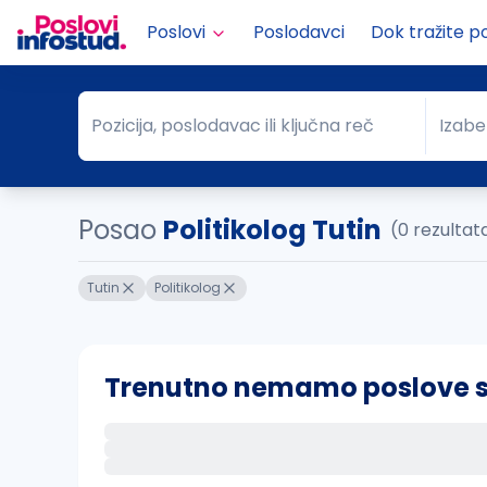
Poslovi
Poslodavci
Dok tražite p
Pozicija, poslodavac ili ključna reč
Izabe
Pozicija, poslodavac ili ključna reč
Grad
Posao
Politikolog Tutin
(0 rezultat
Tutin
Politikolog
Trenutno nemamo poslove sa 
Ako sačuvate ovu pretragu, obavestićemo va