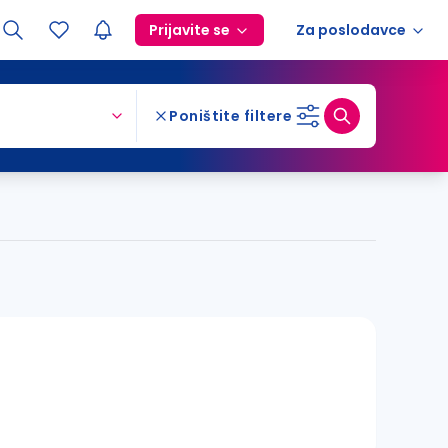
Prijavite se
Za poslodavce
Poništite filtere