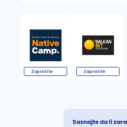
Sačuvajte pretragu
Takođe možete da:
proverite pravopisne greške (koristite č, ć,
povećajte radijus za odabrani grad
promenite odabrane filtere pretrage
Zapratite
Zapratite
Saznajte da li zara