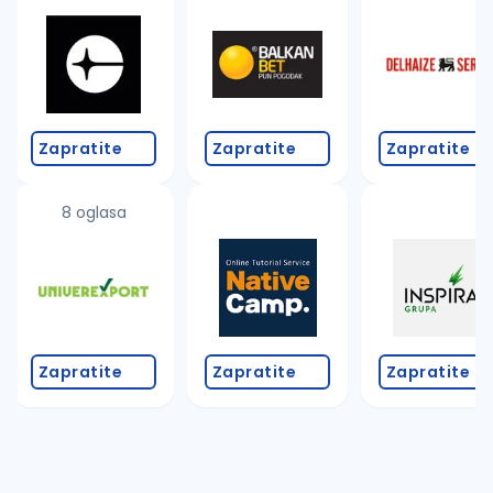
Takođe možete da:
proverite pravopisne greške (koristite č, ć, š, đ, ž,
povećajte radijus za odabrani grad
promenite odabrane filtere pretrage
Zapratite
Zapratite
Zapratite
8 oglasa
Zapratite
Zapratite
Zapratite