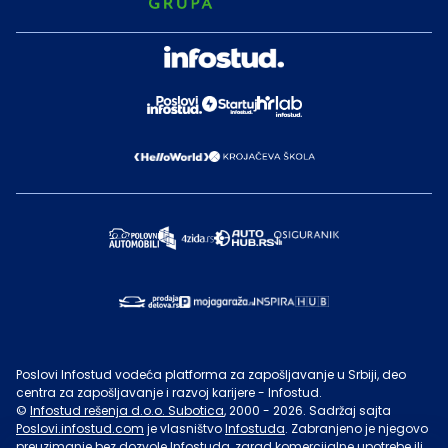
Poslovi Infostud vodeća platforma za zapošljavanje u Srbiji, deo
centra za zapošljavanje i razvoj karijere - Infostud.
©
Infostud rešenja d.o.o. Subotica
, 2000 -
2026
. Sadržaj sajta
Poslovi.infostud.com
je vlasništvo
Infostuda
. Zabranjeno je njegovo
preuzimanje bez dozvole
Infostuda
, zarad komercijalne upotrebe ili