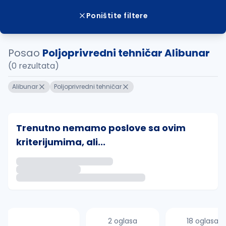
Poništite filtere
Posao
Poljoprivredni tehničar Alibunar
(0 rezultata)
Alibunar
Poljoprivredni tehničar
Trenutno nemamo poslove sa ovim
kriterijumima, ali...
Ako sačuvate ovu pretragu, obavestićemo vas putem 
uvajte pretragu
2 oglasa
18 oglasa