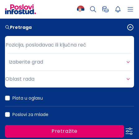
Pretraga
Pozicija, poslodavac ili ključna reč
Pozicija, poslodavac ili ključna reč
Izaberite grad
Grad
Oblast rada
Oblast rada
Plata u oglasu
Poslovi za mlade
Pretražite