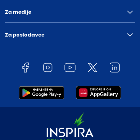
Za medije
Za poslodavce