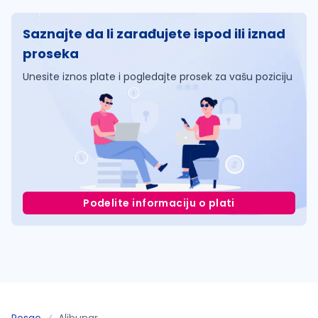
Saznajte da li zarađujete ispod ili iznad
proseka
Unesite iznos plate i pogledajte prosek za vašu poziciju
Podelite informaciju o plati
Posao
Alibunar