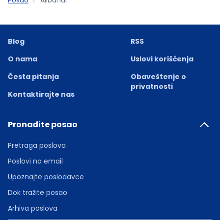
Blog
RSS
O nama
Uslovi korišćenja
Česta pitanja
Obaveštenje o
privatnosti
Kontaktirajte nas
Pronađite posao
Pretraga poslova
Poslovi na email
Upoznajte poslodavce
Dok tražite posao
Arhiva poslova