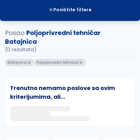
Poništite filtere
Posao
Poljoprivredni tehničar
Batajnica
(0 rezultata)
Batajnica
Poljoprivredni tehničar
Trenutno nemamo poslove sa ovim
kriterijumima, ali...
Ako sačuvate ovu pretragu, obavestićemo vas putem 