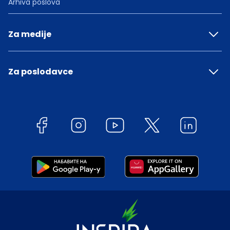
Arhiva poslova
Za medije
Za poslodavce