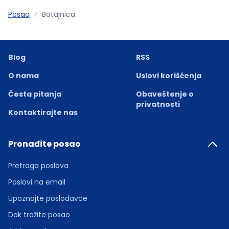
Posao
Batajnica
Blog
RSS
O nama
Uslovi korišćenja
Česta pitanja
Obaveštenje o
privatnosti
Kontaktirajte nas
Pronađite posao
Pretraga poslova
Poslovi na email
Upoznajte poslodavce
Dok tražite posao