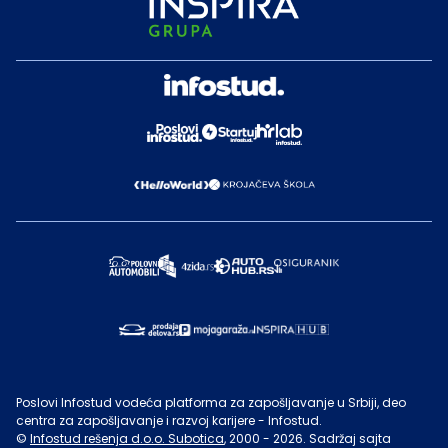
Poslovi Infostud vodeća platforma za zapošljavanje u Srbiji, deo
centra za zapošljavanje i razvoj karijere - Infostud.
©
Infostud rešenja d.o.o. Subotica
, 2000 -
2026
. Sadržaj sajta