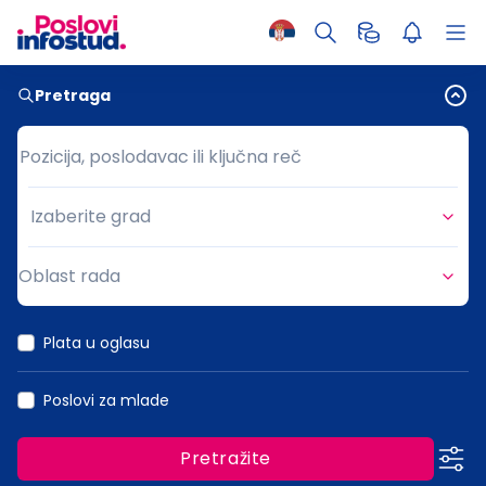
Pretraga
Pozicija, poslodavac ili ključna reč
Pozicija, poslodavac ili ključna reč
Izaberite grad
Grad
Oblast rada
Oblast rada
Plata u oglasu
Poslovi za mlade
Pretražite