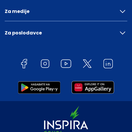
Za medije
Za poslodavce