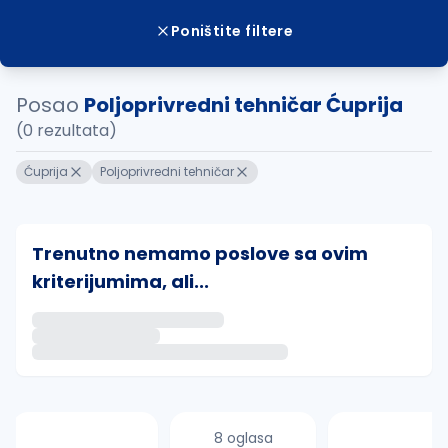
Poništite filtere
Posao
Poljoprivredni tehničar Ćuprija
(0 rezultata)
Ćuprija
Poljoprivredni tehničar
Trenutno nemamo poslove sa ovim
kriterijumima, ali...
Ako sačuvate ovu pretragu, obavestićemo vas putem 
uvajte pretragu
8 oglasa