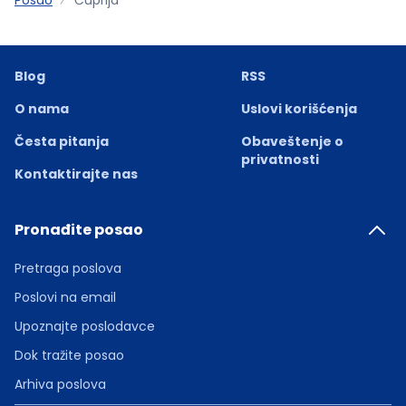
Blog
RSS
O nama
Uslovi korišćenja
Česta pitanja
Obaveštenje o
privatnosti
Kontaktirajte nas
Pronađite posao
Pretraga poslova
Poslovi na email
Upoznajte poslodavce
Dok tražite posao
Arhiva poslova