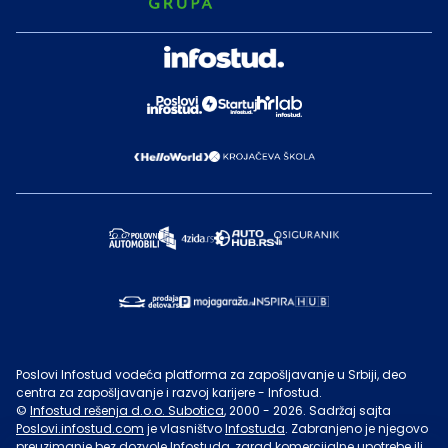
Poslovi Infostud vodeća platforma za zapošljavanje u Srbiji, deo
centra za zapošljavanje i razvoj karijere - Infostud.
©
Infostud rešenja d.o.o. Subotica
, 2000 -
2026
. Sadržaj sajta
Poslovi.infostud.com
je vlasništvo
Infostuda
. Zabranjeno je njegovo
preuzimanje bez dozvole
Infostuda
, zarad komercijalne upotrebe ili