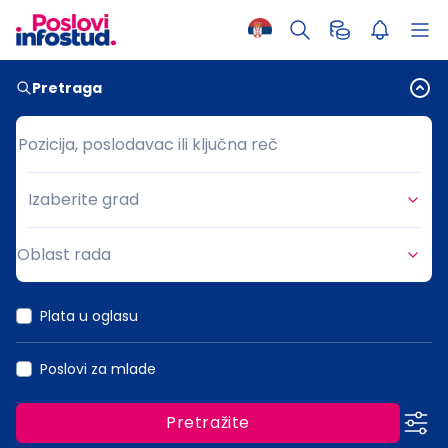
Pretraga
Pozicija, poslodavac ili ključna reč
Pozicija, poslodavac ili ključna reč
Izaberite grad
Grad
Oblast rada
Oblast rada
Plata u oglasu
Poslovi za mlade
Pretražite