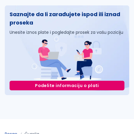
Saznajte da li zarađujete ispod ili iznad
proseka
Unesite iznos plate i pogledajte prosek za vašu poziciju
Podelite informaciju o plati
Posao
Ćuprija