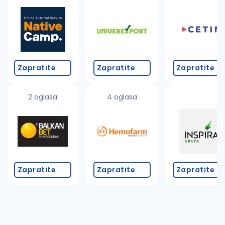
Takođe možete da:
proverite pravopisne greške (koristite č, ć, š, đ, ž,
povećajte radijus za odabrani grad
promenite odabrane filtere pretrage
Zapratite
Zapratite
Zapratite
2 oglasa
4 oglasa
Zapratite
Zapratite
Zapratite